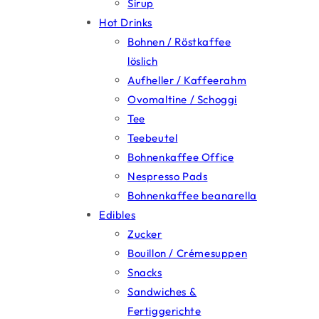
Sirup
Hot Drinks
Bohnen / Röstkaffee
löslich
Aufheller / Kaffeerahm
Ovomaltine / Schoggi
Tee
Teebeutel
Bohnenkaffee Office
Open a customer account
Nespresso Pads
&
enjoy many benefits
Bohnenkaffee beanarella
Edibles
Erstellen Sie Ihr Kundenkonto und profitieren Sie
Zucker
von exklusiven Vorteilen, schnelleren
Bouillon / Crémesuppen
Bestellungen und einer einfachen Verwaltung
Snacks
Ihrer Einkäufe.
Sandwiches &
Fertiggerichte