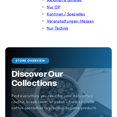
Nur OP
Kantinen / Spezielles
Veranstaltungen-Messen
Nur Technik
STORE OVERVIEW
Discover Our
Collections
Find everything you need for your daily office
routine, break room, or event – from exquisite
coffee specialties to practical hygiene products.