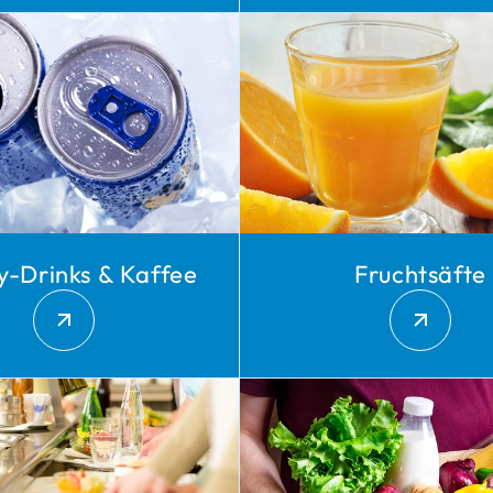
oy
s
y-Drinks & Kaffee
Fruchtsäfte
 exklusiven
en,