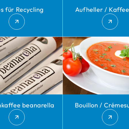
es für Recycling
Aufheller / Kaff
kaffee beanarella
Bouillon / Créme