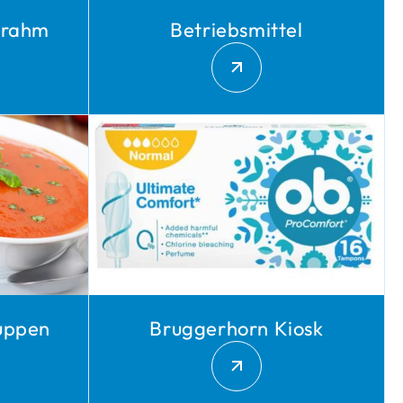
eerahm
Betriebsmittel
suppen
Bruggerhorn Kiosk