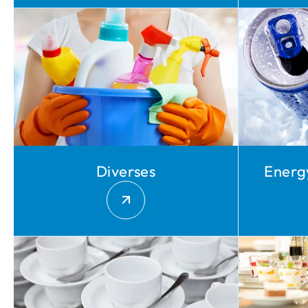
Create a
customer
account & enj
many benefit
Diverses
Energ
Erstellen Sie Ihr Kundenkonto und profitieren Sie von
Angeboten, attraktiven Garantien und einem schnell
unkomplizierten Bestellprozess.
Register now