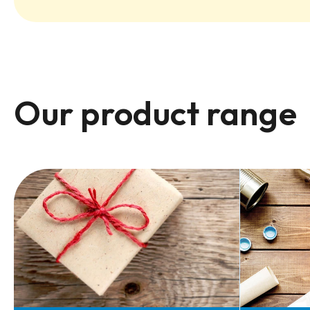
Our product range
Order quickly
and easily
as 
guest
Order your desired products in just a few steps – conv
even without a customer account.