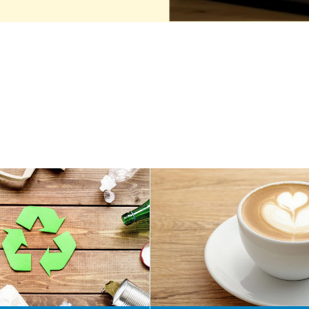
a
eniently,