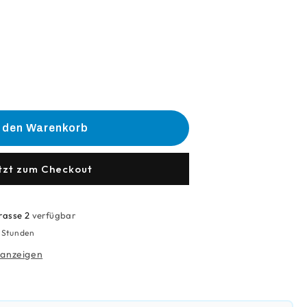
he
e
n den Warenkorb
rwatte
tzt zum Checkout
rasse 2
verfügbar
4 Stunden
 anzeigen