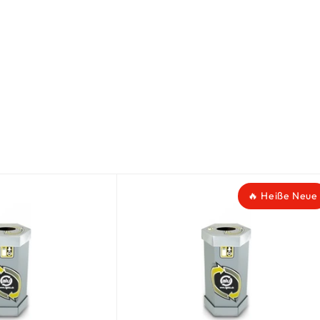
🔥 Heiße Neue