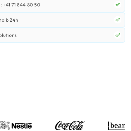
 +41 71 844 80 50
halb 24h
olutions