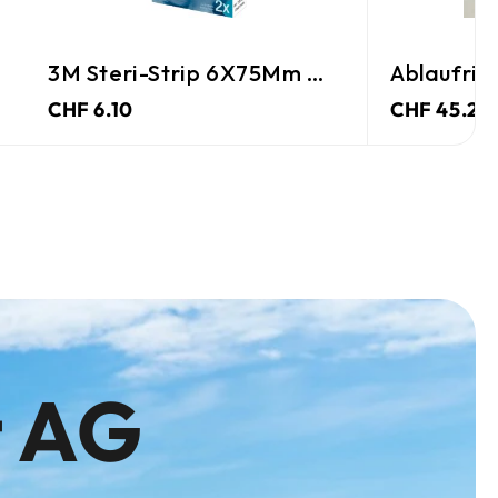
3M Steri-Strip 6X75Mm Weiss
Ablaufrin
CHF 6.10
CHF 45.25
t AG