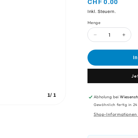
Normaler
CHF 0.00
Preis
Inkl. Steuern.
Menge
Anzahl
Verringere
Erhö
die
die
Menge
Meng
für
für
I
Zuckerwatte
Zucke
Knall
Knall
Je
1
/
1
Abholung bei
Wiesenst
Gewöhnlich fertig in 2
Shop-Informationen