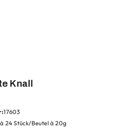
e Knall
r:
17603
 à 24 Stück/Beutel à 20g