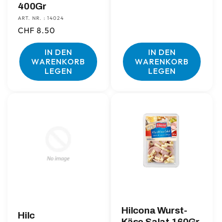
Preis
400Gr
ART. NR. : 14024
Normaler
CHF 8.50
Preis
IN DEN
IN DEN
WARENKORB
WARENKORB
LEGEN
LEGEN
Hilcona Wurst-
Hilc
Käse Salat 160Gr