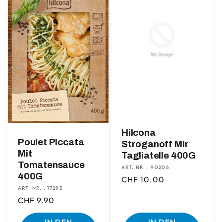
Hilcona
Poulet Piccata
Stroganoff Mir
Mit
Tagliatelle 400G
Tomatensauce
ART. NR. : 90206
400G
Normaler
CHF 10.00
ART. NR. : 17295
Preis
Normaler
CHF 9.90
Preis