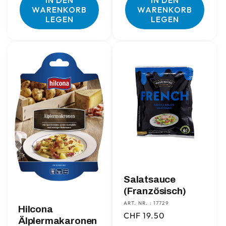
IN DEN
IN DEN
WARENKORB
WARENKORB
LEGEN
LEGEN
Salatsauce
(Französisch)
ART. NR. : 17729
Hilcona
Normaler
CHF 19.50
Älplermakaronen