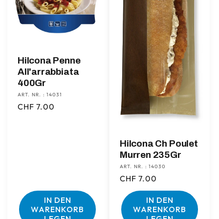
Hilcona Penne
All'arrabbiata
400Gr
ART. NR. : 14031
Normaler
CHF 7.00
Preis
Hilcona Ch Poulet
Murren 235Gr
ART. NR. : 14030
Normaler
CHF 7.00
Preis
IN DEN
IN DEN
WARENKORB
WARENKORB
LEGEN
LEGEN