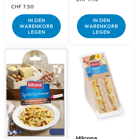
Normaler
CHF 7.50
Preis
Preis
IN DEN
IN DEN
WARENKORB
WARENKORB
LEGEN
LEGEN
Hilcona