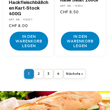
Hackfleischbällch
ART. NR. : 14302
en Kart-Stock
Normaler
CHF 8.50
400G
Preis
ART. NR. : 90207
Normaler
CHF 8.00
Preis
IN DEN
IN DEN
WARENKORB
WARENKORB
LEGEN
LEGEN
1
2
3
4
Nächste »