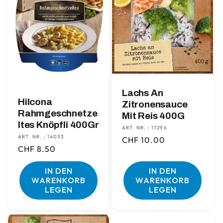
Lachs An
Hilcona
Zitronensauce
Rahmgeschnetze
Mit Reis 400G
ltes Knöpfli 400Gr
ART. NR. : 17296
ART. NR. : 14033
Normaler
CHF 10.00
Normaler
CHF 8.50
Preis
Preis
IN DEN
IN DEN
WARENKORB
WARENKORB
LEGEN
LEGEN