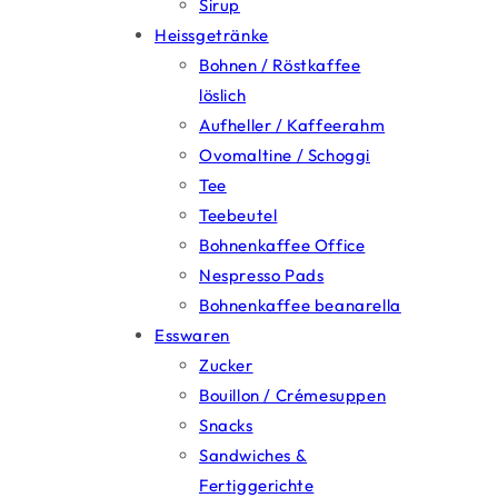
Sirup
Heissgetränke
Bohnen / Röstkaffee
löslich
Aufheller / Kaffeerahm
Ovomaltine / Schoggi
Tee
Teebeutel
Bohnenkaffee Office
Nespresso Pads
Bohnenkaffee beanarella
Esswaren
Zucker
Bouillon / Crémesuppen
Snacks
Sandwiches &
Fertiggerichte