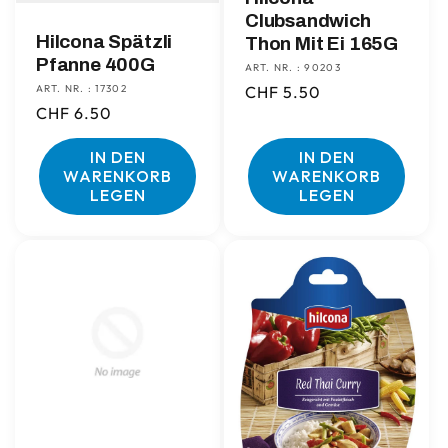
Clubsandwich
Hilcona Spätzli
Thon Mit Ei 165G
Pfanne 400G
ART. NR. : 90203
ART. NR. : 17302
Normaler
CHF 5.50
Normaler
CHF 6.50
Preis
Preis
IN DEN
IN DEN
WARENKORB
WARENKORB
LEGEN
LEGEN