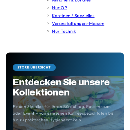
Nur OP
Kantinen / Spezielles
Veranstaltungen-Messen
Nur Technik
STORE ÜBERSICHT
Entdecken Sie unsere
Kollektionen
Finden Sie alles für Ihren Büroalltag, Pausenraum
oder Event – von erlesenen Kaffeespezialitäten bis
hin zu praktischen Hygieneartikeln.