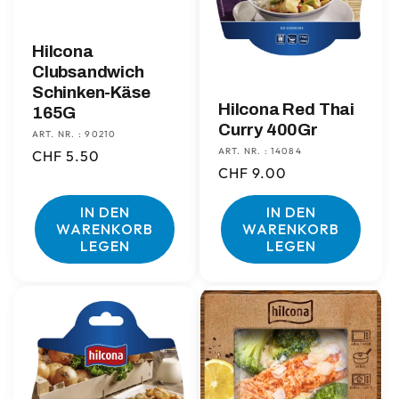
Hilcona
Clubsandwich
Schinken-Käse
Hilcona Red Thai
165G
Curry 400Gr
ART. NR. : 90210
ART. NR. : 14084
Normaler
CHF 5.50
Normaler
CHF 9.00
Preis
Preis
IN DEN
IN DEN
WARENKORB
WARENKORB
LEGEN
LEGEN