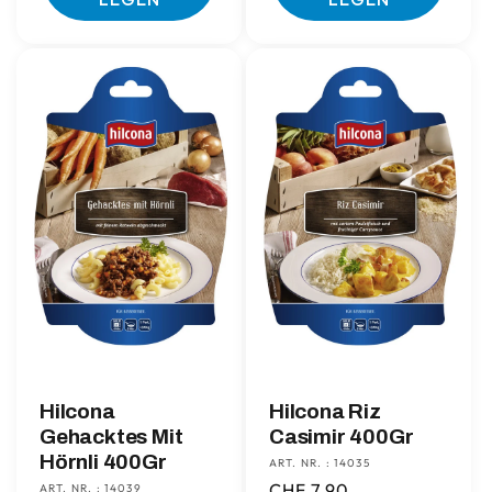
Hilcona
Hilcona Riz
Gehacktes Mit
Casimir 400Gr
Hörnli 400Gr
ART. NR. : 14035
Normaler
CHF 7.90
ART. NR. : 14039