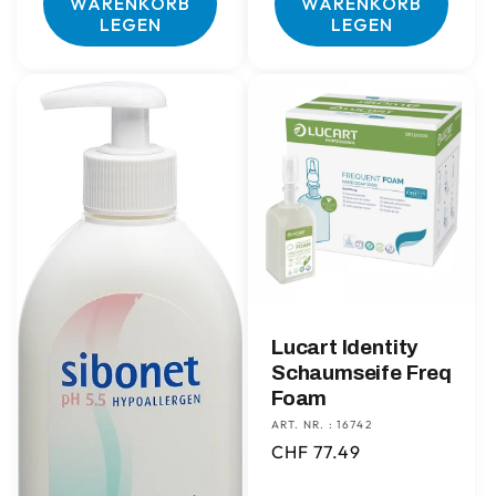
WARENKORB
WARENKORB
LEGEN
LEGEN
Lucart Identity
Schaumseife Freq
Foam
ART. NR. : 16742
Normaler
CHF 77.49
Preis