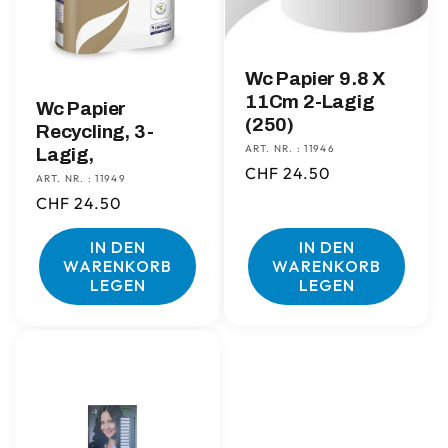
Wc Papier 9.8 X
11Cm 2-Lagig
Wc Papier
(250)
Recycling, 3-
ART. NR. : 11946
Lagig,
Normaler
CHF 24.50
ART. NR. : 11949
Preis
Normaler
CHF 24.50
Preis
IN DEN
IN DEN
WARENKORB
WARENKORB
LEGEN
LEGEN