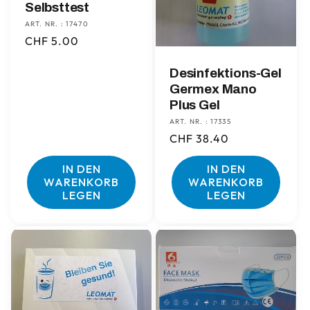
Selbsttest
ART. NR. : 17470
Normaler
CHF 5.00
Preis
Desinfektions-Gel
Germex Mano
Plus Gel
ART. NR. : 17335
Normaler
CHF 38.40
Preis
IN DEN
IN DEN
WARENKORB
WARENKORB
LEGEN
LEGEN