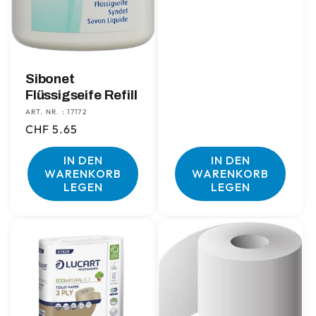
Sibonet
Flüssigseife Refill
ART. NR. : 17172
Normaler
CHF 5.65
Preis
IN DEN
IN DEN
WARENKORB
WARENKORB
LEGEN
LEGEN