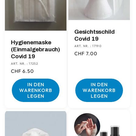
Gesichtsschild
Covid 19
Hygienemaske
ART. NR. : 17190
(Einmalgebrauch)
Normaler
CHF 7.00
Covid 19
Preis
ART. NR. : 17252
Normaler
CHF 6.50
Preis
IN DEN
IN DEN
WARENKORB
WARENKORB
LEGEN
LEGEN