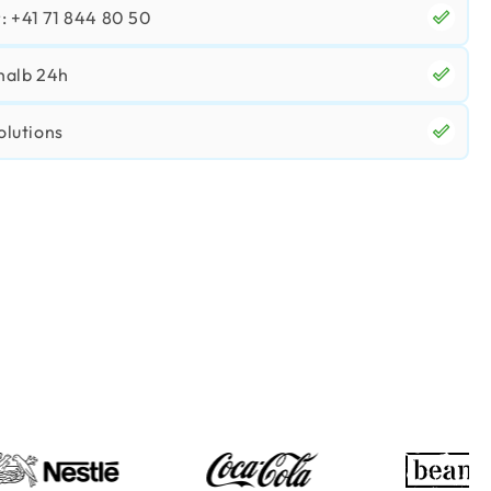
 +41 71 844 80 50
halb 24h
olutions