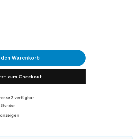
he
e
n den Warenkorb
lgetriebe
tzt zum Checkout
rasse 2
verfügbar
4 Stunden
 anzeigen