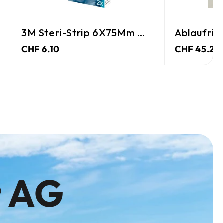
3M Steri-Strip 6X75Mm Weiss
Ablaufrin
CHF 6.10
CHF 45.25
t AG