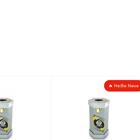
🔥 Heiße Neue