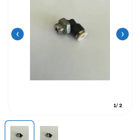
❮
❯
1
/
2