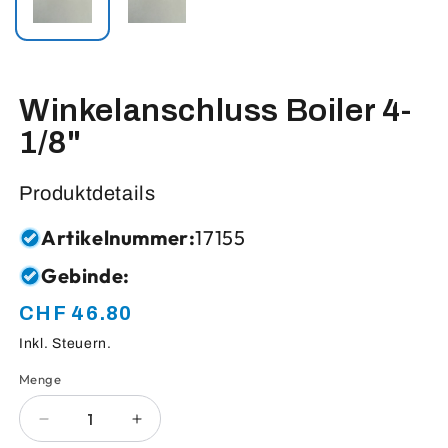
Winkelanschluss Boiler 4-
1/8"
Produktdetails
Artikelnummer:
17155
Gebinde:
CHF 46.80
Normaler
Preis
Inkl. Steuern.
Menge
Anzahl
Verringere
Erhöhe