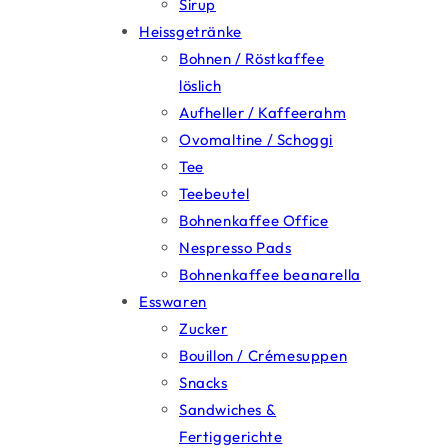
Sirup
Heissgetränke
Bohnen / Röstkaffee
löslich
Aufheller / Kaffeerahm
Ovomaltine / Schoggi
Tee
Teebeutel
Bohnenkaffee Office
Nespresso Pads
Bohnenkaffee beanarella
Esswaren
Zucker
Bouillon / Crémesuppen
Snacks
Sandwiches &
Fertiggerichte