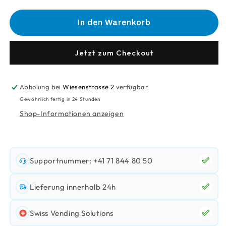
die
die
Menge
Menge
für
für
In den Warenkorb
Winkelanschluss
Winkelanschluss
Boiler
Boiler
4-
4-
Jetzt zum Checkout
1/8&quot;
1/8&quot;
Abholung bei
Wiesenstrasse 2
verfügbar
Gewöhnlich fertig in 24 Stunden
Shop-Informationen anzeigen
Supportnummer: +41 71 844 80 50
Lieferung innerhalb 24h
Swiss Vending Solutions