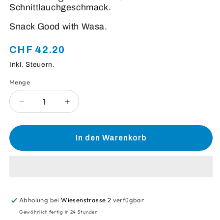
Schnittlauchgeschmack.
Snack Good with Wasa.
CHF 42.20
Normaler
Preis
Inkl. Steuern.
Menge
Anzahl
Verringere
Erhöhe
die
die
Menge
Menge
für
für
In den Warenkorb
Wasa
Wasa
Sandwich
Sandwich
Schnittlauch
Schnittlauch
Abholung bei
Wiesenstrasse 2
verfügbar
Gewöhnlich fertig in 24 Stunden