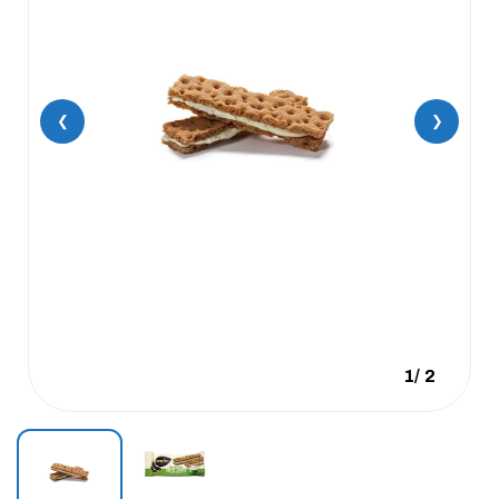
❮
❯
1
/
2