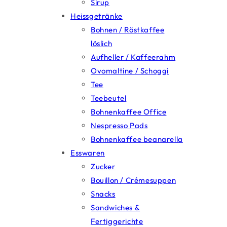
Sirup
Heissgetränke
Bohnen / Röstkaffee
löslich
Aufheller / Kaffeerahm
Ovomaltine / Schoggi
Tee
Teebeutel
Bohnenkaffee Office
Nespresso Pads
Bohnenkaffee beanarella
Esswaren
Zucker
Bouillon / Crémesuppen
Snacks
Sandwiches &
Fertiggerichte