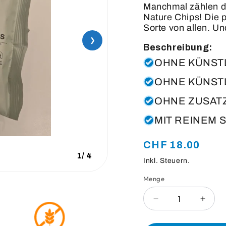
Manchmal zählen di
Nature Chips! Die pu
Sorte von allen. Un
❯
Beschreibung:
OHNE KÜNST
OHNE KÜNST
OHNE ZUSAT
MIT REINEM
Normaler
CHF 18.00
1
/
4
Preis
Inkl. Steuern.
Menge
Anzahl
Verringere
Erhö
die
die
Menge
Meng