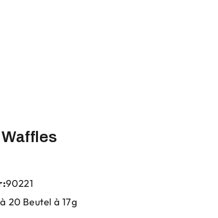
 Waffles
r:
90221
 à 20 Beutel à 17g