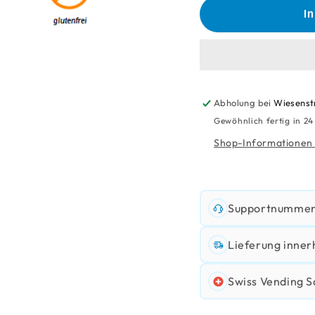
für
für
I
Vaya
Vaya
Bean
Bean
Waffles
Waffl
Abholung bei
Wiesenst
Gewöhnlich fertig in 2
Shop-Informationen
Supportnummer:
Lieferung inner
Swiss Vending S