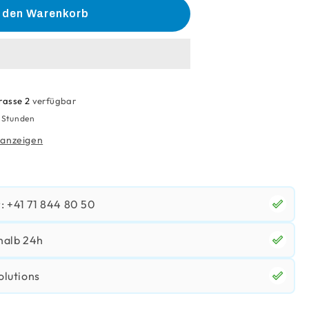
n den Warenkorb
es
rasse 2
verfügbar
4 Stunden
 anzeigen
 +41 71 844 80 50
halb 24h
olutions