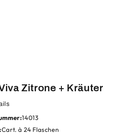
Viva Zitrone + Kräuter
ails
nummer:
14013
:
Cart. à 24 Flaschen