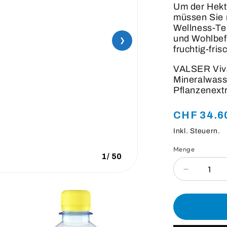
Um der Hekti
müssen Sie n
Wellness-Tem
und Wohlbef
❯
fruchtig-fri
VALSER Viva
Mineralwasse
Pflanzenextr
Normaler
CHF 34.6
Preis
Inkl. Steuern.
Menge
Anzahl
1
/
50
Verringere
die
Menge
für
Valser
Viva