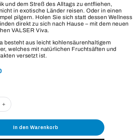
k und dem Streß des Alltags zu entfliehen,
icht in exotische Länder reisen. Oder in einen
pel pilgern. Holen Sie sich statt dessen Wellness
inden direkt zu sich nach Hause – mit dem neuen
schen VALSER Viva.
 besteht aus leicht kohlensäurenhaltigem
r, welches mit natürlichen Fruchtsäften und
akten versetzt ist.
0
Erhöhe
die
Menge
für
In den Warenkorb
Valser
Viva