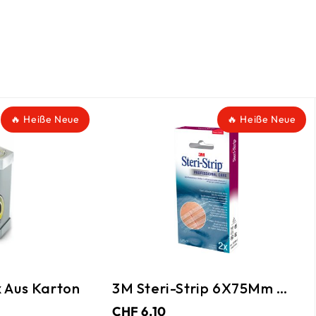
🔥 Heiße Neue
3M Steri-Strip 6X75Mm Weiss
Ablaufrin
CHF 6.10
CHF 45.25