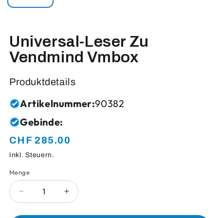
Universal-Leser Zu
Vendmind Vmbox
Produktdetails
Artikelnummer:
90382
Gebinde:
CHF 285.00
Normaler
Preis
Inkl. Steuern.
Menge
Anzahl
Verringere
Erhöhe
die
die
Menge
Menge