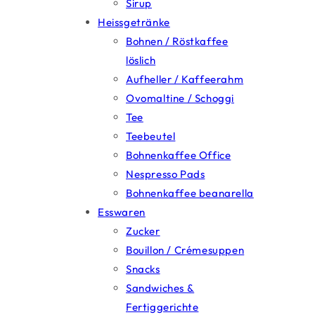
Sirup
Heissgetränke
Bohnen / Röstkaffee
löslich
Aufheller / Kaffeerahm
Ovomaltine / Schoggi
Tee
Teebeutel
Bohnenkaffee Office
Nespresso Pads
Bohnenkaffee beanarella
Esswaren
Zucker
Bouillon / Crémesuppen
Snacks
Sandwiches &
Fertiggerichte