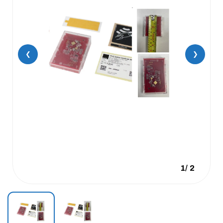
❮
❯
1
/
2