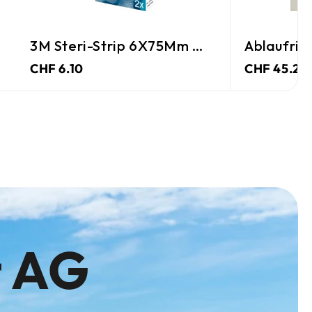
3M Steri-Strip 6X75Mm Weiss
Ablaufrin
CHF 6.10
CHF 45.25
t AG