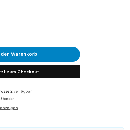
he
e
n den Warenkorb
o
tzt zum Checkout
rasse 2
verfügbar
4 Stunden
 anzeigen