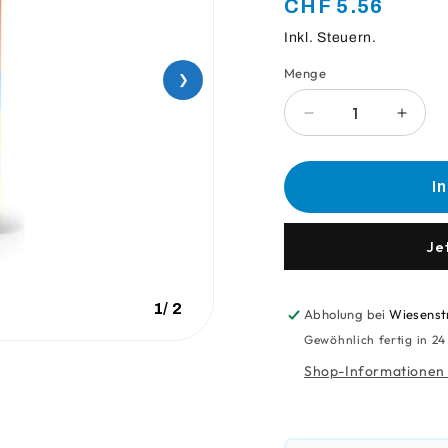
Normaler
CHF 5.56
Preis
Inkl. Steuern.
Menge
Anzahl
❯
Verringere
Erhö
die
die
Menge
Meng
für
für
I
Uncle
Uncle
Bens
Bens
Risotto
Risott
Je
1
/
2
Abholung bei
Wiesenst
Gewöhnlich fertig in 2
Shop-Informationen