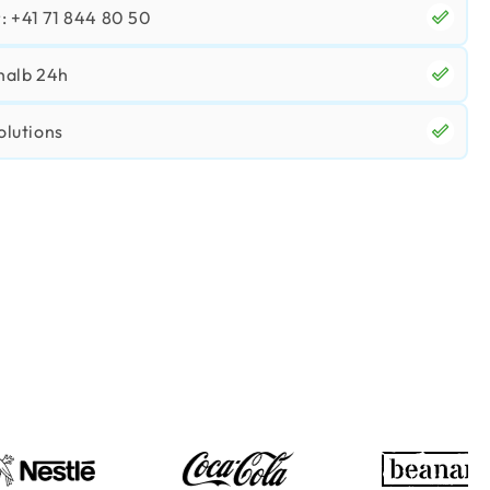
 +41 71 844 80 50
halb 24h
olutions