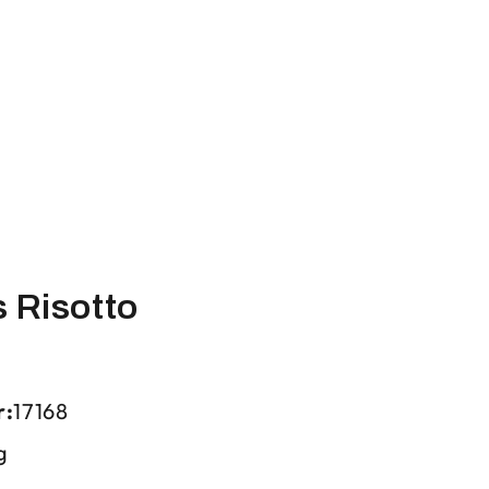
 Risotto
r:
17168
g