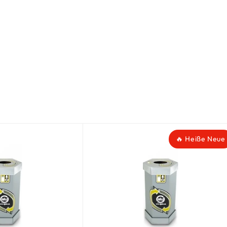
🔥 Heiße Neue