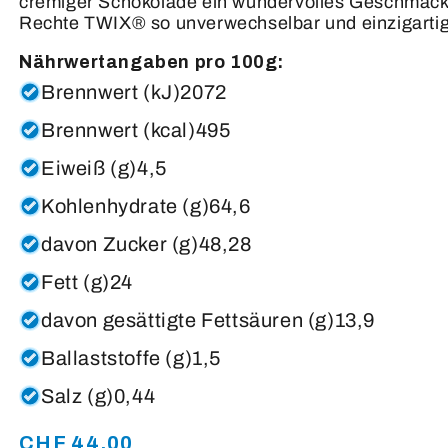
cremiger Schokolade ein wundervolles Geschmack
Rechte TWIX® so unverwechselbar und einzigartig
Nährwertangaben pro 100g:
Brennwert (kJ)2072
Brennwert (kcal)495
Eiweiß (g)4,5
Kohlenhydrate (g)64,6
davon Zucker (g)48,28
Fett (g)24
davon gesättigte Fettsäuren (g)13,9
Ballaststoffe (g)1,5
Salz (g)0,44
CHF 44.00
Normaler