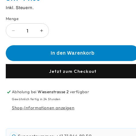
Preis
Inkl. Steuern.
Menge
Anzahl
Verringere
Erhöhe
die
die
Menge
Menge
für
für
In den Warenkorb
Twix
Twix
Knusperkeks
Knusperkeks
2X25G
2X25G
Jetzt zum Checkout
Abholung bei
Wiesenstrasse 2
verfügbar
Gewöhnlich fertig in 24 Stunden
Shop-Informationen anzeigen