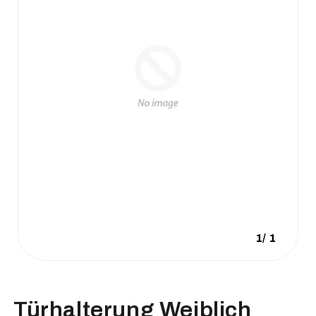
1
/
1
Türhalterung Weiblich