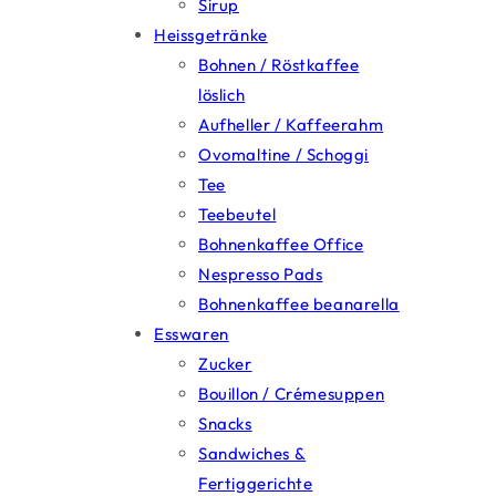
Sirup
Heissgetränke
Bohnen / Röstkaffee
löslich
Aufheller / Kaffeerahm
Ovomaltine / Schoggi
Tee
Teebeutel
Bohnenkaffee Office
Nespresso Pads
Bohnenkaffee beanarella
Esswaren
Zucker
Bouillon / Crémesuppen
Snacks
Sandwiches &
Fertiggerichte