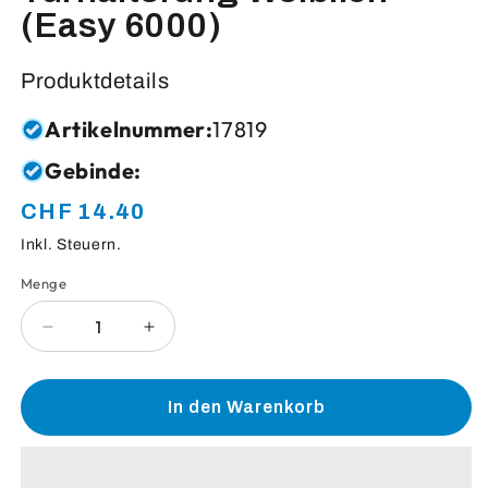
(Easy 6000)
Produktdetails
Artikelnummer:
17819
Gebinde:
CHF 14.40
Normaler
Preis
Inkl. Steuern.
Menge
Anzahl
Verringere
Erhöhe
die
die
Menge
Menge
für
für
In den Warenkorb
Türhalterung
Türhalterung
Weiblich
Weiblich
(Easy
(Easy