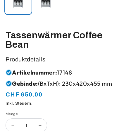
Tassenwärmer Coffee
Bean
Produktdetails
Artikelnummer:
17148
Gebinde:
(BxTxH): 230x420x455 mm
CHF 650.00
Normaler
Preis
Inkl. Steuern.
Menge
Anzahl
Verringere
Erhöhe