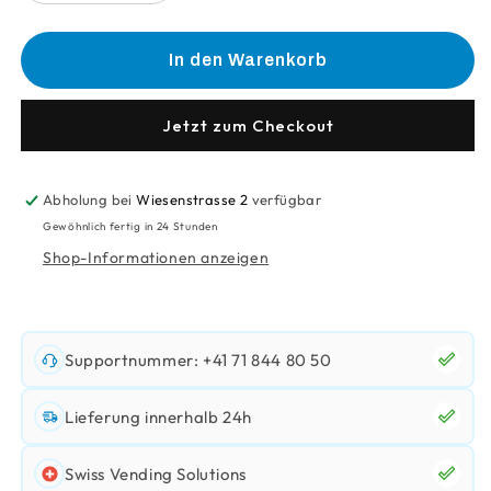
die
die
Menge
Menge
für
für
In den Warenkorb
Tassenwärmer
Tassenwärmer
Coffee
Coffee
Bean
Bean
Jetzt zum Checkout
Abholung bei
Wiesenstrasse 2
verfügbar
Gewöhnlich fertig in 24 Stunden
Shop-Informationen anzeigen
Supportnummer: +41 71 844 80 50
Lieferung innerhalb 24h
Swiss Vending Solutions