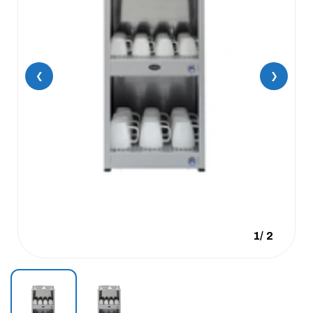
❮
❯
1
/
2