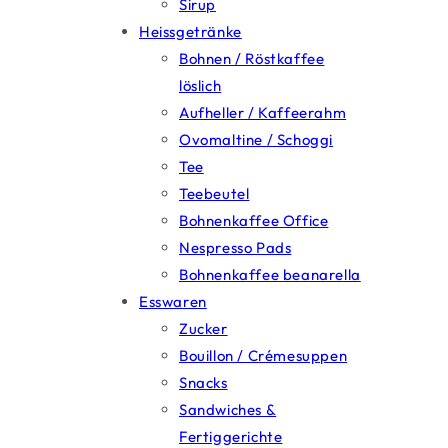
Sirup
Heissgetränke
Bohnen / Röstkaffee
löslich
Aufheller / Kaffeerahm
Ovomaltine / Schoggi
Tee
Teebeutel
Bohnenkaffee Office
Nespresso Pads
Bohnenkaffee beanarella
Esswaren
Zucker
Bouillon / Crémesuppen
Snacks
Sandwiches &
Fertiggerichte