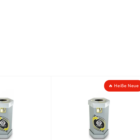
🔥 Heiße Neue