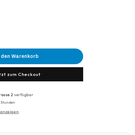
he
e
n den Warenkorb
nbalkon
m
ert
tzt zum Checkout
rasse 2
verfügbar
4 Stunden
 anzeigen