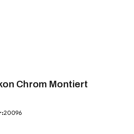
kon Chrom Montiert
r:
20096