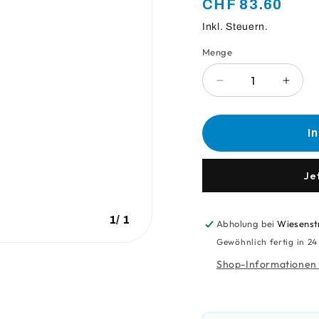
Normaler
CHF 83.60
Preis
Inkl. Steuern.
Menge
Anzahl
Verringere
Erhö
die
die
Menge
Meng
für
für
I
Tassenbalkon
Tasse
Chrom
Chro
Montiert
Monti
Je
1
/
1
Abholung bei
Wiesenst
Gewöhnlich fertig in 2
Shop-Informationen