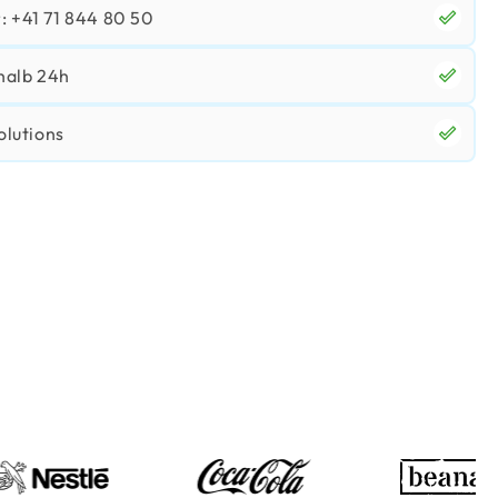
 +41 71 844 80 50
halb 24h
olutions