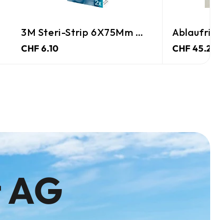
3M Steri-Strip 6X75Mm Weiss
Ablaufrin
CHF 6.10
CHF 45.25
t AG