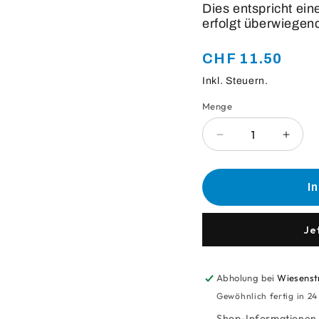
Dies entspricht ei
erfolgt überwiegen
Normaler
CHF 11.50
Preis
Inkl. Steuern.
Menge
Anzahl
Verringere
Erhö
die
die
Menge
Meng
für
für
I
Sammel
Samm
Säcke
Säck
Pet
Pet
Je
110
110
Lt
Lt
Abholung bei
Wiesenst
Gewöhnlich fertig in 2
Shop-Informationen