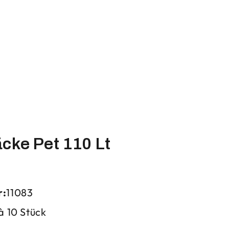
cke Pet 110 Lt
r:
11083
 à 10 Stück