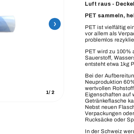
Luft raus - Decke
PET sammeln, hel
❯
PET ist vielfältig e
vor allem als Verp
problemlos rezykli
PET wird zu 100% a
Sauerstoff, Wassers
entsteht etwa 1kg 
Bei der Aufbereit
Neuproduktion 60%
wertvollen Rohstoff
1
/
2
Eigenschaften auf 
Getränkeflasche ka
Nebst neuen Flasch
Verpackungen oder 
Rucksäcke oder Sp
In der Schweiz wer