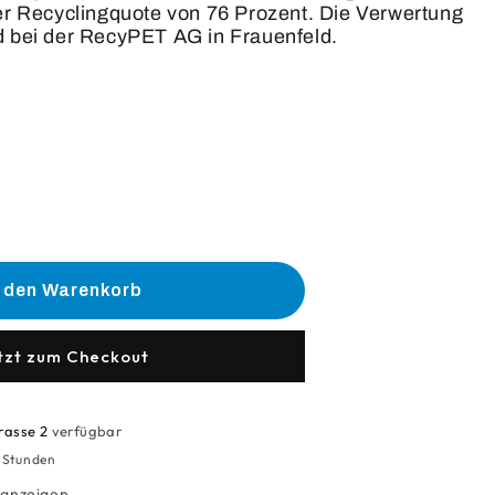
ner Recyclingquote von 76 Prozent. Die Verwertung
d bei der RecyPET AG in Frauenfeld.
he
e
n den Warenkorb
el
e
tzt zum Checkout
rasse 2
verfügbar
4 Stunden
 anzeigen