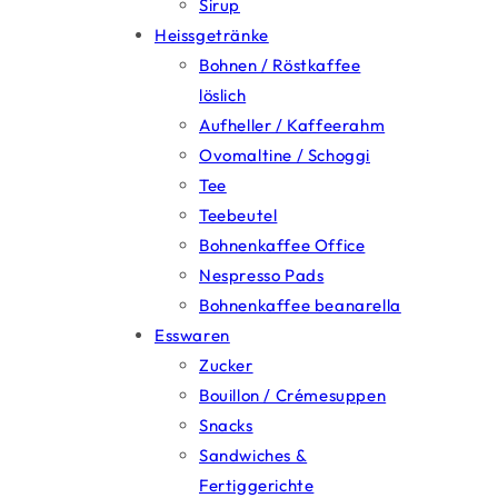
Sirup
Heissgetränke
Bohnen / Röstkaffee
löslich
Aufheller / Kaffeerahm
Ovomaltine / Schoggi
Tee
Teebeutel
Bohnenkaffee Office
Nespresso Pads
Bohnenkaffee beanarella
Esswaren
Zucker
Bouillon / Crémesuppen
Snacks
Sandwiches &
Fertiggerichte