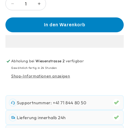
Verringere
Erhöhe
die
die
Menge
Menge
für
für
In den Warenkorb
Recycling
Recycling
Entsorgungssystem
Entsorgungssystem
Pet
Pet
&amp;
&amp;
Alu
Alu
Abholung bei
Wiesenstrasse 2
verfügbar
Gewöhnlich fertig in 24 Stunden
Shop-Informationen anzeigen
Supportnummer: +41 71 844 80 50
Lieferung innerhalb 24h