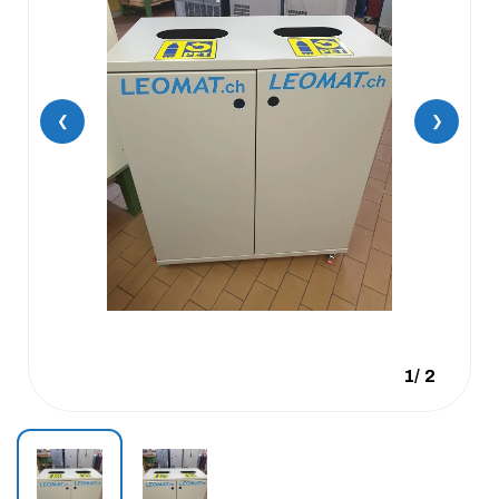
❮
❯
1
/
2