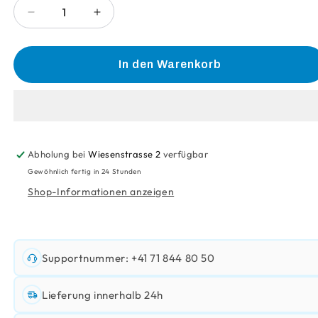
Verringere
Erhöhe
die
die
Menge
Menge
für
für
In den Warenkorb
Recycling
Recycling
Entsorgungssystem
Entsorgungssystem
Becher
Becher
Abholung bei
Wiesenstrasse 2
verfügbar
Gewöhnlich fertig in 24 Stunden
Shop-Informationen anzeigen
Supportnummer: +41 71 844 80 50
Lieferung innerhalb 24h