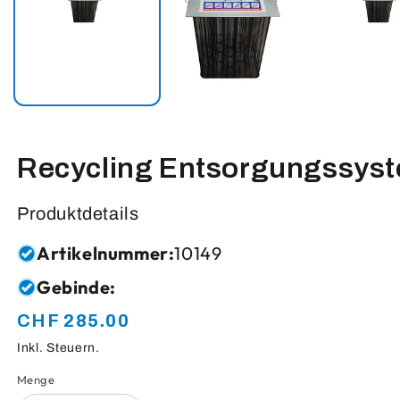
Recycling Entsorgungssys
Produktdetails
Artikelnummer:
10149
Gebinde:
CHF 285.00
Normaler
Preis
Inkl. Steuern.
Menge
Anzahl