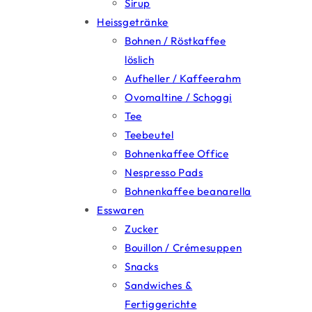
Sirup
Heissgetränke
Bohnen / Röstkaffee
löslich
Aufheller / Kaffeerahm
Ovomaltine / Schoggi
Tee
Teebeutel
Bohnenkaffee Office
Nespresso Pads
Bohnenkaffee beanarella
Esswaren
Zucker
Bouillon / Crémesuppen
Snacks
Sandwiches &
Fertiggerichte