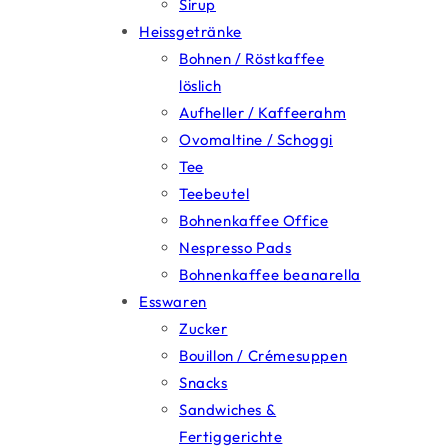
Sirup
Heissgetränke
Bohnen / Röstkaffee
löslich
Aufheller / Kaffeerahm
Ovomaltine / Schoggi
Tee
Teebeutel
Bohnenkaffee Office
Nespresso Pads
Bohnenkaffee beanarella
Esswaren
Zucker
Bouillon / Crémesuppen
Snacks
Sandwiches &
Fertiggerichte