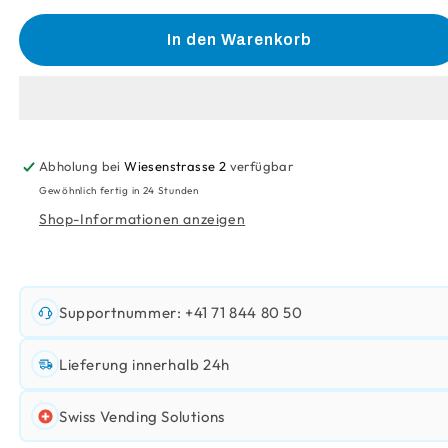
Menge
Menge
für
für
In den Warenkorb
Recycling-
Recycling-
Entsorgungssäcke
Entsorgungssäcke
130Lt
130Lt
Abholung bei
Wiesenstrasse 2
verfügbar
Gewöhnlich fertig in 24 Stunden
Shop-Informationen anzeigen
Supportnummer: +41 71 844 80 50
Lieferung innerhalb 24h
Swiss Vending Solutions