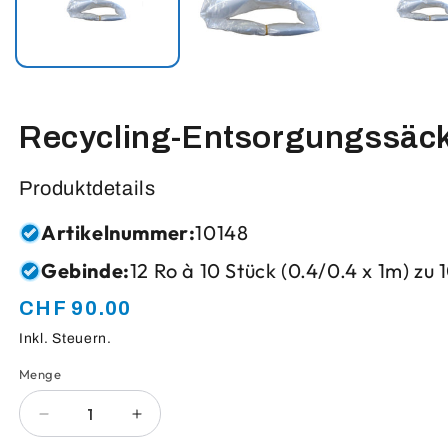
Recycling-Entsorgungssäck
Produktdetails
Artikelnummer:
10148
Gebinde:
12 Ro à 10 Stück (0.4/0.4 x 1m) zu 
CHF 90.00
Normaler
Preis
Inkl. Steuern.
Menge
Anzahl
Verringere
Erhöhe
die
die