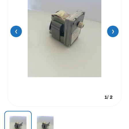
❮
❯
1
/
2