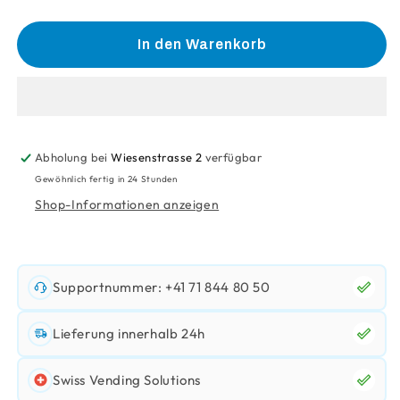
die
die
Menge
Menge
für
für
In den Warenkorb
Pulvermotor
Pulvermotor
Zucker
Zucker
Mini-
Mini-
Lux
Lux
Abholung bei
Wiesenstrasse 2
verfügbar
Gewöhnlich fertig in 24 Stunden
Shop-Informationen anzeigen
Supportnummer: +41 71 844 80 50
Lieferung innerhalb 24h
Swiss Vending Solutions