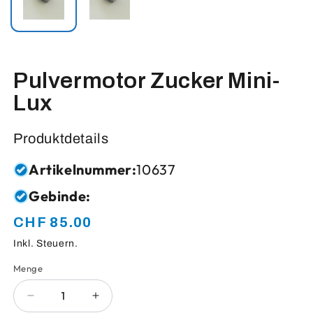
Pulvermotor Zucker Mini-
Lux
Produktdetails
Artikelnummer:
10637
Gebinde:
CHF 85.00
Normaler
Preis
Inkl. Steuern.
Menge
Anzahl
Verringere
Erhöhe