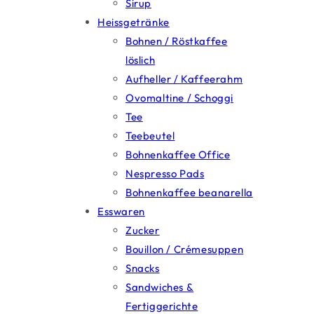
Sirup
Heissgetränke
Bohnen / Röstkaffee
löslich
Aufheller / Kaffeerahm
Ovomaltine / Schoggi
Tee
Teebeutel
Bohnenkaffee Office
Nespresso Pads
Bohnenkaffee beanarella
Esswaren
Zucker
Bouillon / Crémesuppen
Snacks
Sandwiches &
Fertiggerichte