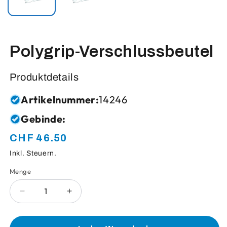
Polygrip-Verschlussbeutel
Produktdetails
Artikelnummer:
14246
Gebinde:
CHF 46.50
Normaler
Preis
Inkl. Steuern.
Menge
Anzahl
Verringere
Erhöhe
die
die
Menge
Menge