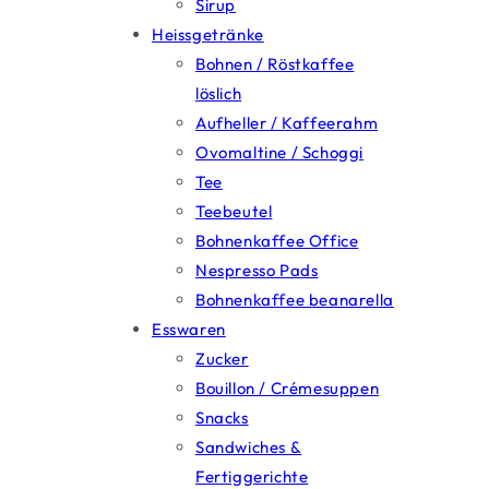
Sirup
Heissgetränke
Bohnen / Röstkaffee
löslich
Aufheller / Kaffeerahm
Ovomaltine / Schoggi
Tee
Teebeutel
Bohnenkaffee Office
Nespresso Pads
Bohnenkaffee beanarella
Esswaren
Zucker
Bouillon / Crémesuppen
Snacks
Sandwiches &
Fertiggerichte