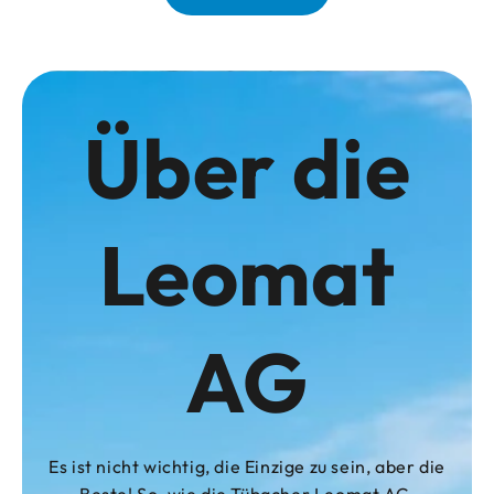
Über die
Leomat
AG
Es ist nicht wichtig, die Einzige zu sein, aber die
Beste! So, wie die Tübacher Leomat AG.