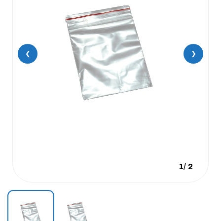
❮
❯
1
/
2