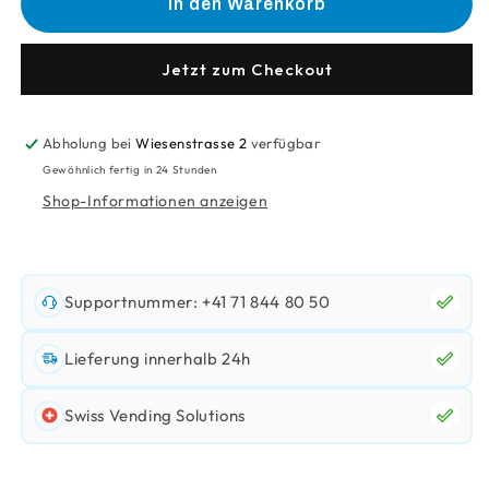
für
für
In den Warenkorb
Polygrip-
Polygrip-
Verschlussbeutel
Verschlussbeutel
Jetzt zum Checkout
Abholung bei
Wiesenstrasse 2
verfügbar
Gewöhnlich fertig in 24 Stunden
Shop-Informationen anzeigen
Supportnummer: +41 71 844 80 50
Lieferung innerhalb 24h
Swiss Vending Solutions