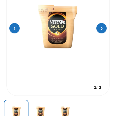
❮
❯
1
/
3