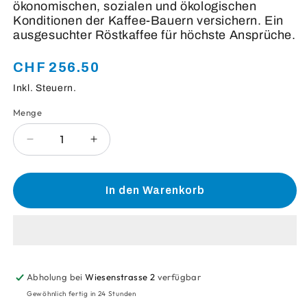
ökonomischen, sozialen und ökologischen
Konditionen der Kaffee-Bauern versichern. Ein
ausgesuchter Röstkaffee für höchste Ansprüche.
CHF 256.50
Normaler
Preis
Inkl. Steuern.
Menge
Anzahl
Verringere
Erhöhe
die
die
Menge
Menge
für
für
In den Warenkorb
Nescafé
Nescafé
Gold
Gold
De
De
Luxe/Poc
Luxe/Poc
-
-
Normales
Normales
Abholung bei
Wiesenstrasse 2
verfügbar
Aroma
Aroma
Gewöhnlich fertig in 24 Stunden