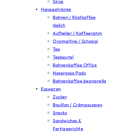
Sirup
Heissgetränke
Bohnen / Röstkaffee
löslich
Aufheller / Kaffeerahm
Ovomaltine / Schoggi
Tee
Teebeutel
Bohnenkaffee Office
Nespresso Pads
Bohnenkaffee beanarella
Esswaren
Zucker
Bouillon / Crémesuppen
Snacks
Sandwiches &
Fertiggerichte