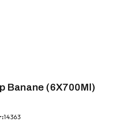
up Banane (6X700Ml)
r:
14363