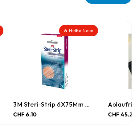
🔥 Heiße Neue
3M Steri-Strip 6X75Mm Weiss
Ablaufrin
CHF 6.10
CHF 45.25