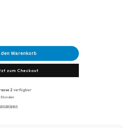
he
e
n den Warenkorb
n
ne
tzt zum Checkout
0Ml)
rasse 2
verfügbar
4 Stunden
 anzeigen