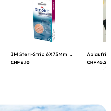
3M Steri-Strip 6X75Mm Weiss
Ablaufrinne De Luxe
Alu-S
CHF 45.25
CHF 4