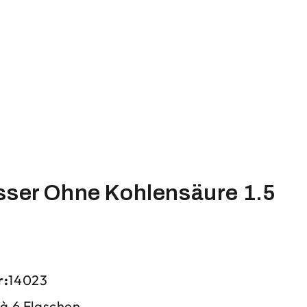
sser Ohne Kohlensäure 1.5
r:
14023
 à 6 Flaschen