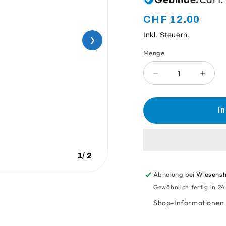
Normaler
CHF 12.00
Preis
Inkl. Steuern.
❯
Menge
Anzahl
Verringere
Erhö
die
die
Menge
Meng
für
für
I
Mineralwasser
Miner
Ohne
Ohne
Kohlensäure
Kohle
1.5
1.5
1
/
2
Lt
Lt
Abholung bei
Wiesenst
Gewöhnlich fertig in 2
Shop-Informationen