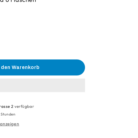
he
e
n den Warenkorb
alwasser
nsäure
rasse 2
verfügbar
4 Stunden
 anzeigen