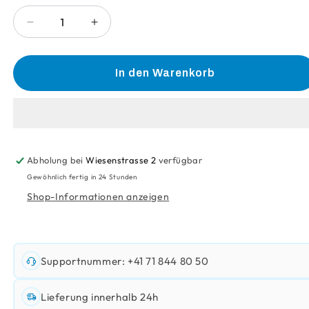
Verringere
Erhöhe
die
die
Menge
Menge
für
für
In den Warenkorb
Marlboro
Marlboro
Flavor
Flavor
Mix
Mix
Box
Box
Abholung bei
Wiesenstrasse 2
verfügbar
Gewöhnlich fertig in 24 Stunden
Shop-Informationen anzeigen
Supportnummer: +41 71 844 80 50
Lieferung innerhalb 24h