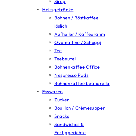
Sirup
Heissgetränke
Bohnen / Röstkaffee
löslich
Aufheller / Kaffeerahm
Ovomaltine / Schoggi
Tee
Teebeutel
Bohnenkaffee Office
Nespresso Pads
Bohnenkaffee beanarella
Esswaren
Zucker
Bouillon / Crémesuppen
Snacks
Sandwiches &
Fertiggerichte