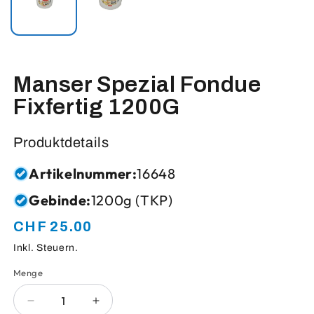
Manser Spezial Fondue
Fixfertig 1200G
Produktdetails
Artikelnummer:
16648
Gebinde:
1200g (TKP)
CHF 25.00
Normaler
Preis
Inkl. Steuern.
Menge
Anzahl
Verringere
Erhöhe