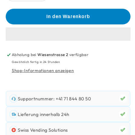
die
die
Menge
Menge
für
für
In den Warenkorb
Manser
Manser
Spezial
Spezial
Fondue
Fondue
Fixfertig
Fixfertig
1200G
1200G
Abholung bei
Wiesenstrasse 2
verfügbar
Gewöhnlich fertig in 24 Stunden
Shop-Informationen anzeigen
Supportnummer: +41 71 844 80 50
Lieferung innerhalb 24h
Swiss Vending Solutions