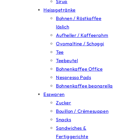
Sirup
Heissgetränke
Bohnen / Röstkaffee
löslich
Aufheller / Kaffeerahm
Ovomaltine / Schoggi
Tee
Teebeutel
Bohnenkaffee Office
Nespresso Pads
Bohnenkaffee beanarella
Esswaren
Zucker
Bouillon / Crémesuppen
Snacks
Sandwiches &
Fertiggerichte