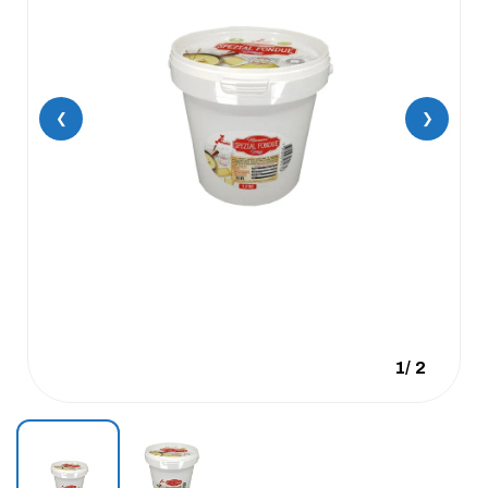
❮
❯
1
/
2