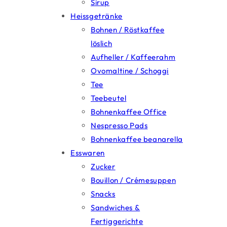
Sirup
Heissgetränke
Bohnen / Röstkaffee
löslich
Aufheller / Kaffeerahm
Ovomaltine / Schoggi
Tee
Teebeutel
Bohnenkaffee Office
Nespresso Pads
Bohnenkaffee beanarella
Esswaren
Zucker
Bouillon / Crémesuppen
Snacks
Sandwiches &
Fertiggerichte