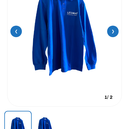
❮
❯
1
/
2