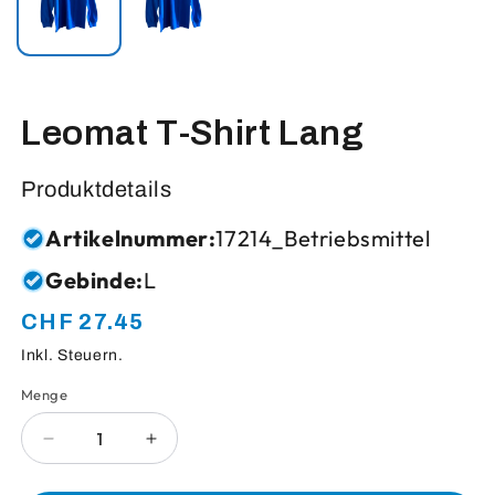
Leomat T-Shirt Lang
Produktdetails
Artikelnummer:
17214_Betriebsmittel
Gebinde:
L
CHF 27.45
Normaler
Preis
Inkl. Steuern.
Menge
Anzahl
Verringere
Erhöhe
die
die
Menge
Menge