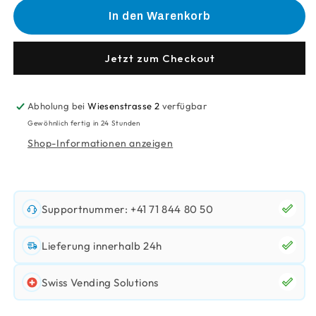
für
für
In den Warenkorb
Leomat
Leomat
T-
T-
Shirt
Shirt
Jetzt zum Checkout
Lang
Lang
Abholung bei
Wiesenstrasse 2
verfügbar
Gewöhnlich fertig in 24 Stunden
Shop-Informationen anzeigen
Supportnummer: +41 71 844 80 50
Lieferung innerhalb 24h
Swiss Vending Solutions