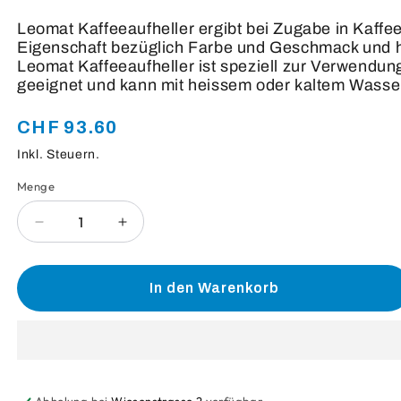
Leomat Kaffeeaufheller ergibt bei Zugabe in Kaffe
Eigenschaft bezüglich Farbe und Geschmack und ha
Leomat Kaffeeaufheller ist speziell zur Verwendu
geeignet und kann mit heissem oder kaltem Wasser
CHF 93.60
Normaler
Preis
Inkl. Steuern.
Menge
Anzahl
Verringere
Erhöhe
die
die
Menge
Menge
für
für
In den Warenkorb
Leomat
Leomat
Café-
Café-
Creamer
Creamer
Rahmig
Rahmig