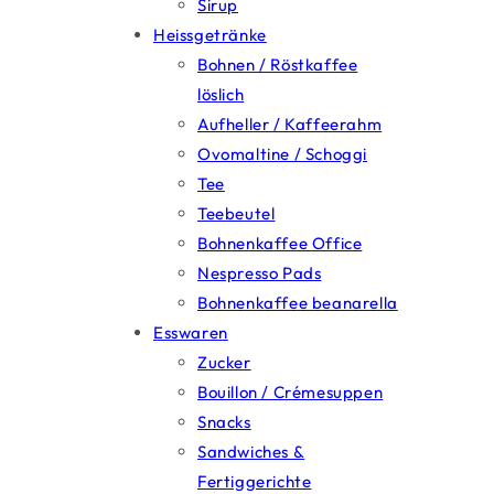
Sirup
Heissgetränke
Bohnen / Röstkaffee
löslich
Aufheller / Kaffeerahm
Ovomaltine / Schoggi
Tee
Teebeutel
Bohnenkaffee Office
Nespresso Pads
Bohnenkaffee beanarella
Esswaren
Zucker
Bouillon / Crémesuppen
Snacks
Sandwiches &
Fertiggerichte