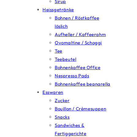
Sirup
Heissgetränke
Bohnen / Röstkaffee
löslich
Aufheller / Kaffeerahm
Ovomaltine / Schoggi
Tee
Teebeutel
Bohnenkaffee Office
Nespresso Pads
Bohnenkaffee beanarella
Esswaren
Zucker
Bouillon / Crémesuppen
Snacks
Sandwiches &
Fertiggerichte