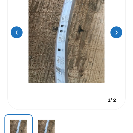
❮
❯
1
/
2