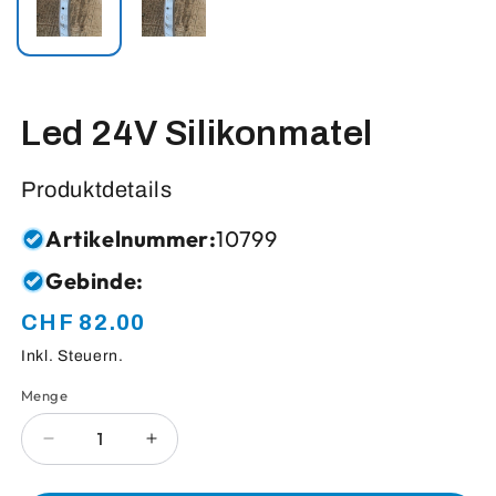
Led 24V Silikonmatel
Produktdetails
Artikelnummer:
10799
Gebinde:
CHF 82.00
Normaler
Preis
Inkl. Steuern.
Menge
Anzahl
Verringere
Erhöhe
die
die
Menge
Menge