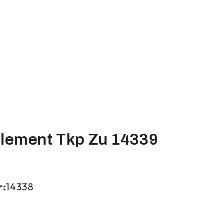
element Tkp Zu 14339
r:
14338