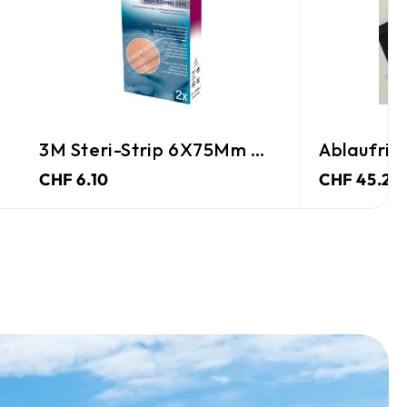
3M Steri-Strip 6X75Mm Weiss
Ablaufrin
CHF 6.10
CHF 45.25