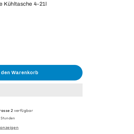
e Kühltasche 4-21l
he
e
n den Warenkorb
alteelement
9
rasse 2
verfügbar
4 Stunden
 anzeigen