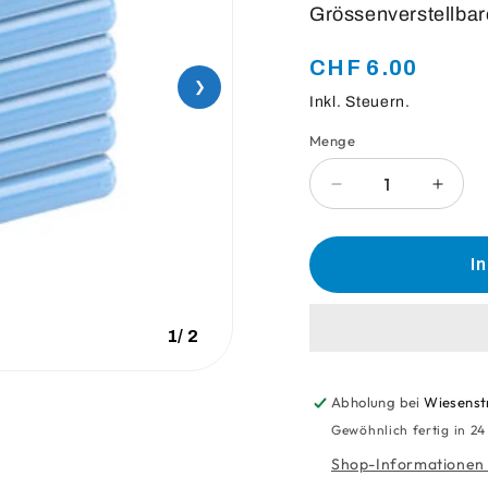
Grössenverstellbar
Normaler
CHF 6.00
❯
Preis
Inkl. Steuern.
Menge
Anzahl
Verringere
Erhö
die
die
Menge
Meng
für
für
I
Kühlhalteelement
Kühlh
Tkp
Tkp
Zu
Zu
1
/
2
14339
1433
Abholung bei
Wiesenst
Gewöhnlich fertig in 2
Shop-Informationen