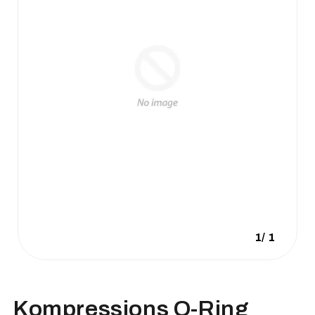
1
/
1
Kompressions O-Ring