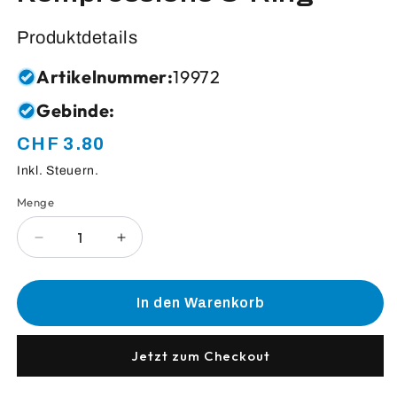
Produktdetails
Artikelnummer:
19972
Gebinde:
CHF 3.80
Normaler
Preis
Inkl. Steuern.
Menge
Anzahl
Verringere
Erhöhe
die
die
Menge
Menge
für
für
In den Warenkorb
Kompressions
Kompressions
O-
O-
Ring
Ring
Jetzt zum Checkout