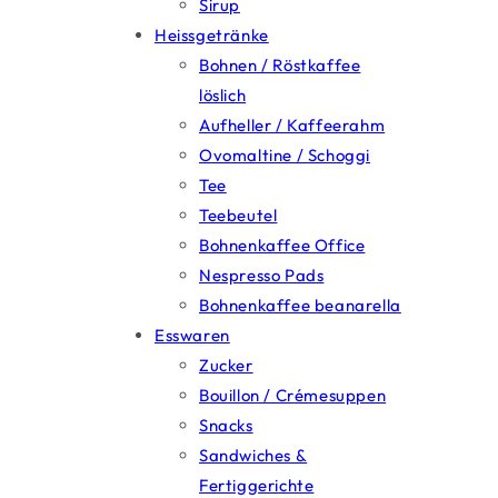
Sirup
Heissgetränke
Bohnen / Röstkaffee
löslich
Aufheller / Kaffeerahm
Ovomaltine / Schoggi
Tee
Teebeutel
Bohnenkaffee Office
Nespresso Pads
Bohnenkaffee beanarella
Esswaren
Zucker
Bouillon / Crémesuppen
Snacks
Sandwiches &
Fertiggerichte