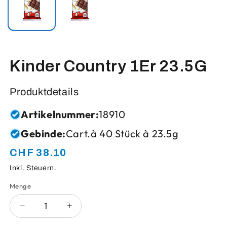
Kinder Country 1Er 23.5G
Produktdetails
Artikelnummer:
18910
Gebinde:
Cart.à 40 Stück à 23.5g
CHF 38.10
Normaler
Preis
Inkl. Steuern.
Menge
Anzahl
Verringere
Erhöhe
die
die