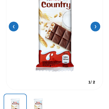
❮
❯
1
/
2