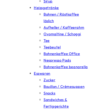
Sirup
Heissgetränke
Bohnen / Röstkaffee
löslich
Aufheller / Kaffeerahm
Ovomaltine / Schoggi
Tee
Teebeutel
Bohnenkaffee Office
Nespresso Pads
Bohnenkaffee beanarella
Esswaren
Zucker
Bouillon / Crémesuppen
Snacks
Sandwiches &
Fertiggerichte