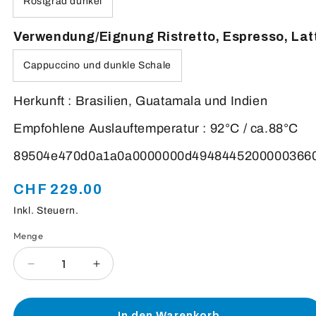
Röstgrad dunkel
Verwendung/Eignung Ristretto, Espresso, Lat
Cappuccino und dunkle Schale
Herkunft : Brasilien, Guatamala und Indien
Empfohlene Auslauftemperatur : 92°C / ca.88°C
89504e470d0a1a0a00000
CHF 229.00
Normaler
Preis
Inkl. Steuern.
Menge
Anzahl
Verringere
Erhöhe
die
die
Menge
Menge
für
für
In den Warenkorb