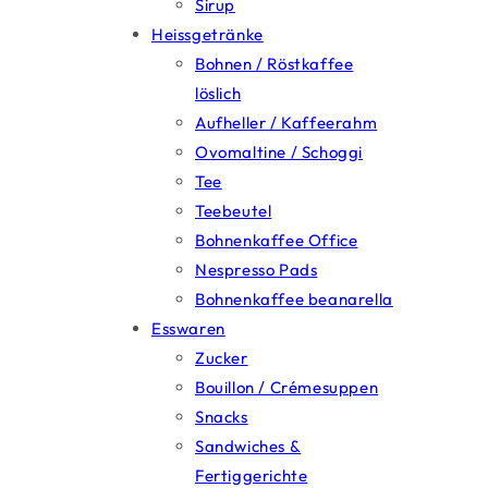
Sirup
Heissgetränke
Bohnen / Röstkaffee
löslich
Aufheller / Kaffeerahm
Ovomaltine / Schoggi
Tee
Teebeutel
Bohnenkaffee Office
Nespresso Pads
Bohnenkaffee beanarella
Esswaren
Zucker
Bouillon / Crémesuppen
Snacks
Sandwiches &
Fertiggerichte