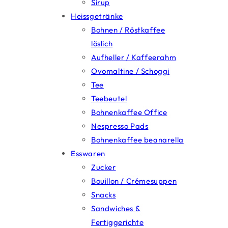
Sirup
Heissgetränke
Bohnen / Röstkaffee
löslich
Aufheller / Kaffeerahm
Ovomaltine / Schoggi
Tee
Teebeutel
Bohnenkaffee Office
Nespresso Pads
Bohnenkaffee beanarella
Esswaren
Zucker
Bouillon / Crémesuppen
Snacks
Sandwiches &
Fertiggerichte