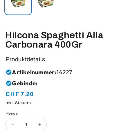
Hilcona Spaghetti Alla
Carbonara 400Gr
Produktdetails
Artikelnummer:
14227
Gebinde:
CHF 7.20
Normaler
Preis
Inkl. Steuern.
Menge
Anzahl
Verringere
Erhöhe