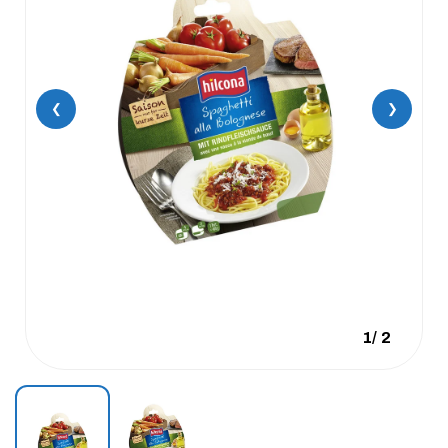
❮
❯
1
/
2