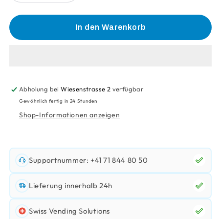
die
die
Menge
Menge
für
für
In den Warenkorb
Hilcona
Hilcona
Spaghetti
Spaghetti
Alla
Alla
Carbonara
Carbonara
400Gr
400Gr
Abholung bei
Wiesenstrasse 2
verfügbar
Gewöhnlich fertig in 24 Stunden
Shop-Informationen anzeigen
Supportnummer: +41 71 844 80 50
Lieferung innerhalb 24h
Swiss Vending Solutions