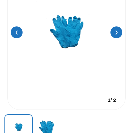
❮
❯
1
/
2