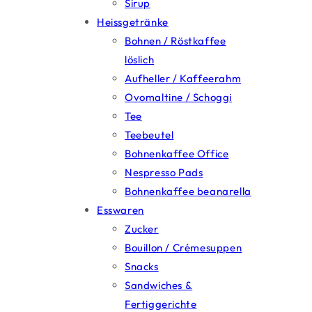
Sirup
Heissgetränke
Bohnen / Röstkaffee
löslich
Aufheller / Kaffeerahm
Ovomaltine / Schoggi
Tee
Teebeutel
Bohnenkaffee Office
Nespresso Pads
Bohnenkaffee beanarella
Esswaren
Zucker
Bouillon / Crémesuppen
Snacks
Sandwiches &
Fertiggerichte