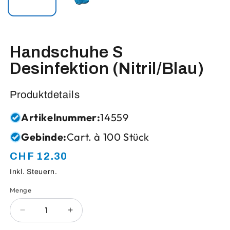
Handschuhe S
Desinfektion (Nitril/Blau)
Produktdetails
Artikelnummer:
14559
Gebinde:
Cart. à 100 Stück
CHF 12.30
Normaler
Preis
Inkl. Steuern.
Menge
Anzahl
Verringere
Erhöhe
die
die