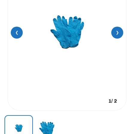
❮
❯
1
/
2