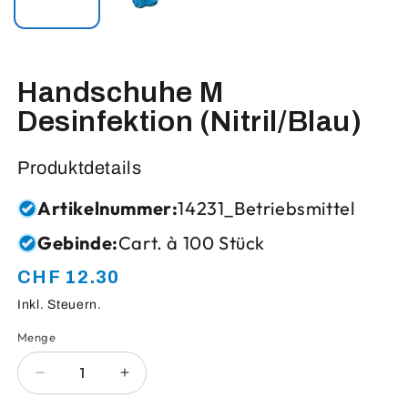
Handschuhe M
Desinfektion (Nitril/Blau)
Produktdetails
Artikelnummer:
14231_Betriebsmittel
Gebinde:
Cart. à 100 Stück
CHF 12.30
Normaler
Preis
Inkl. Steuern.
Menge
Anzahl
Verringere
Erhöhe
die
die