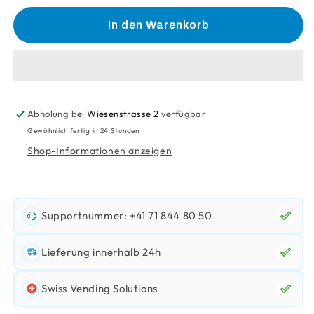
Menge
Menge
für
für
In den Warenkorb
Handschuhe
Handschuhe
M
M
Desinfektion
Desinfektion
(Nitril/Blau)
(Nitril/Blau)
Abholung bei
Wiesenstrasse 2
verfügbar
Gewöhnlich fertig in 24 Stunden
Shop-Informationen anzeigen
Supportnummer: +41 71 844 80 50
Lieferung innerhalb 24h
Swiss Vending Solutions