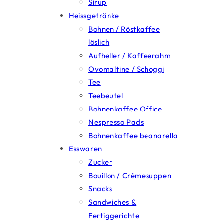
Sirup
Heissgetränke
Bohnen / Röstkaffee
löslich
Aufheller / Kaffeerahm
Ovomaltine / Schoggi
Tee
Teebeutel
Bohnenkaffee Office
Nespresso Pads
Bohnenkaffee beanarella
Esswaren
Zucker
Bouillon / Crémesuppen
Snacks
Sandwiches &
Fertiggerichte