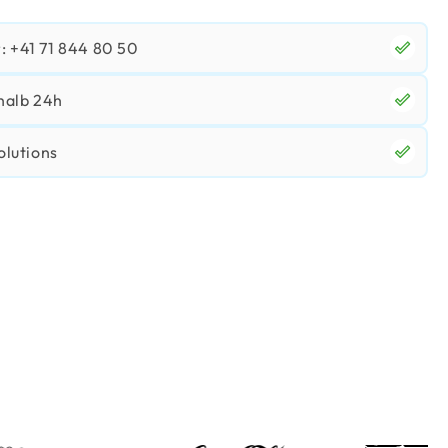
 +41 71 844 80 50
halb 24h
olutions