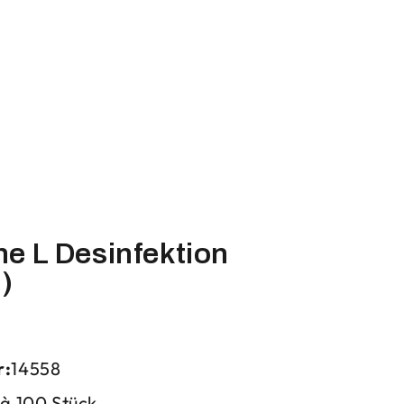
e L Desinfektion
u)
r:
14558
 à 100 Stück