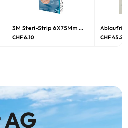
3M Steri-Strip 6X75Mm Weiss
Ablaufrin
CHF 6.10
CHF 45.25
t AG