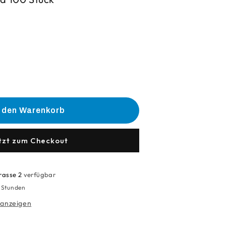
he
e
n den Warenkorb
schuhe
fektion
tzt zum Checkout
/Blau)
rasse 2
verfügbar
4 Stunden
 anzeigen