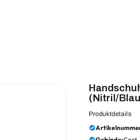
Handschuh
(Nitril/Bla
Produktdetails
Artikelnumme
Gebinde:
Cart.