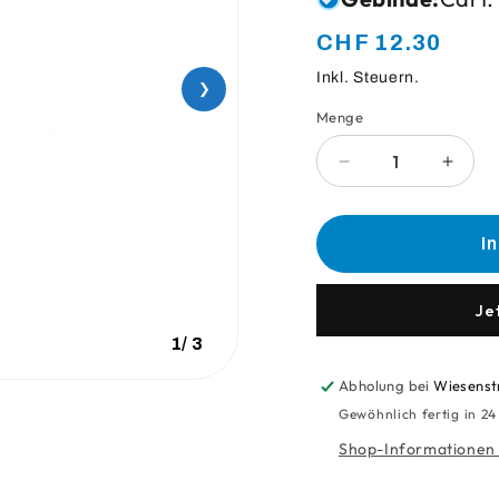
Normaler
CHF 12.30
Preis
Inkl. Steuern.
❯
Menge
Anzahl
Verringere
Erhö
die
die
Menge
Meng
für
für
I
Handschuhe
Hand
L
L
Desinfektion
Desin
Je
(Nitril/Blau)
(Nitril
1
/
3
Abholung bei
Wiesenst
Gewöhnlich fertig in 2
Shop-Informationen