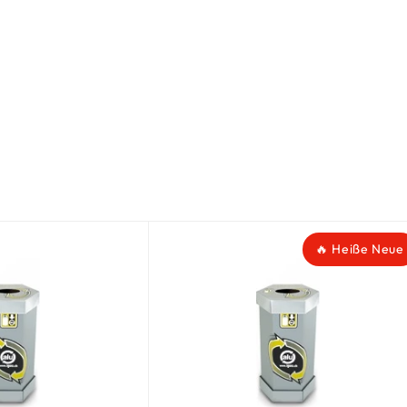
🔥 Heiße Neue