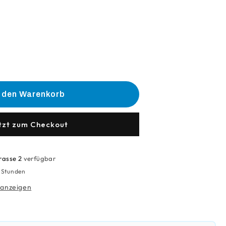
he
e
n den Warenkorb
e
anschluss
tzt zum Checkout
rasse 2
verfügbar
4 Stunden
 anzeigen