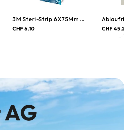
3M Steri-Strip 6X75Mm Weiss
Ablaufrin
CHF 6.10
CHF 45.25
t AG