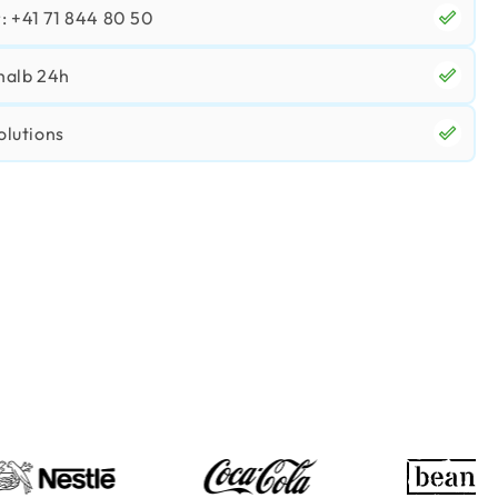
 +41 71 844 80 50
halb 24h
olutions