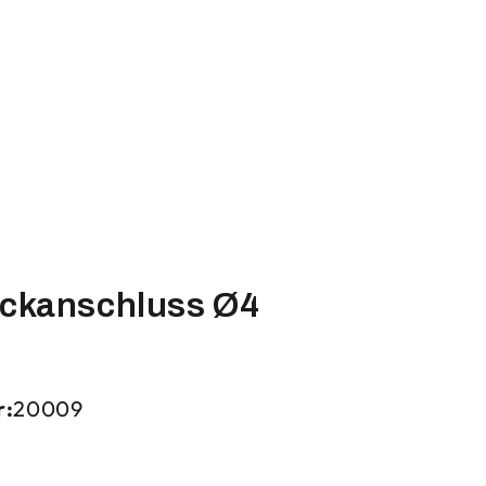
eckanschluss Ø4
r:
20009