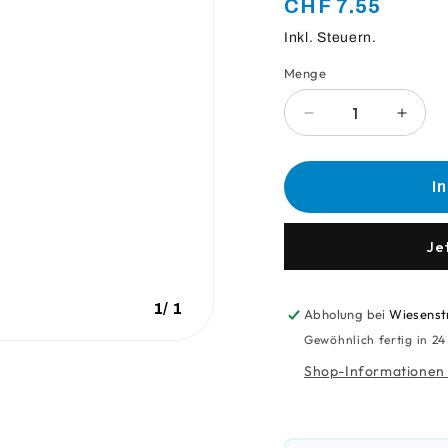
Normaler
CHF 7.55
Preis
Inkl. Steuern.
Menge
Anzahl
Verringere
Erhö
die
die
Menge
Meng
für
für
I
Franke
Frank
Steckanschluss
Steck
Ø4
Ø4
Je
1
/
1
Abholung bei
Wiesenst
Gewöhnlich fertig in 2
Shop-Informationen