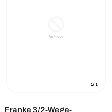
1
/
1
Franke 3/2-Wege-