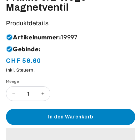
Magnetventil
Produktdetails
Artikelnummer:
19997
Gebinde:
CHF 56.60
Normaler
Preis
Inkl. Steuern.
Menge
Anzahl
Verringere
Erhöhe
die
die
Menge
Menge
für
für
In den Warenkorb
Franke
Franke
3/2-
3/2-
Wege-
Wege-