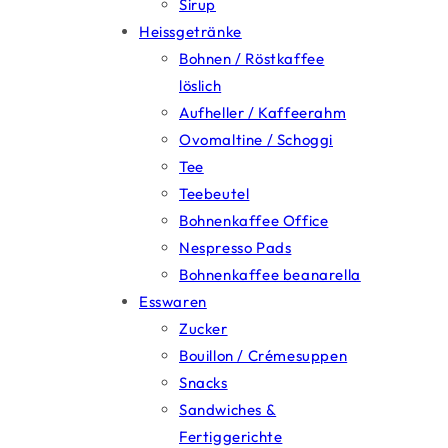
Sirup
Heissgetränke
Bohnen / Röstkaffee
löslich
Aufheller / Kaffeerahm
Ovomaltine / Schoggi
Tee
Teebeutel
Bohnenkaffee Office
Nespresso Pads
Bohnenkaffee beanarella
Esswaren
Zucker
Bouillon / Crémesuppen
Snacks
Sandwiches &
Fertiggerichte