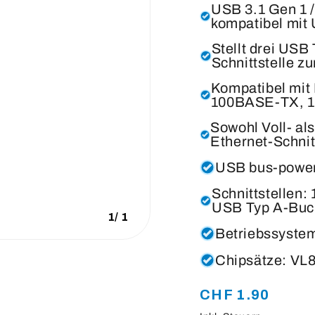
USB 3.1 Gen 1 /
kompatibel mit 
Stellt drei USB
Schnittstelle z
Kompatibel mit
100BASE-TX, 
Sowohl Voll- a
Ethernet-Schnitt
USB bus-powe
Schnittstellen:
USB Typ A-Buc
1
/
1
Betriebssyst
Chipsätze: VL
Normaler
CHF 1.90
Preis