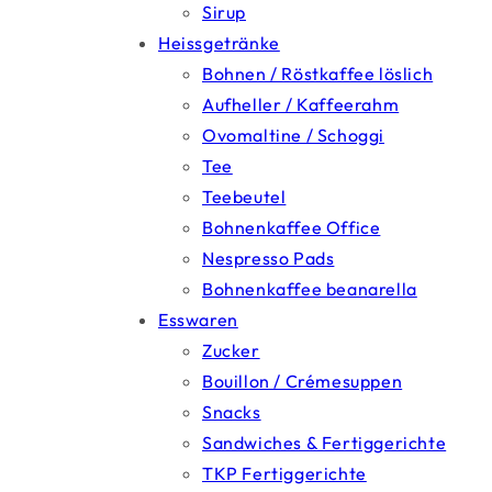
Sirup
Heissgetränke
Bohnen / Röstkaffee löslich
Aufheller / Kaffeerahm
Ovomaltine / Schoggi
Tee
Teebeutel
Bohnenkaffee Office
Nespresso Pads
Bohnenkaffee beanarella
Esswaren
Zucker
Bouillon / Crémesuppen
Snacks
Sandwiches & Fertiggerichte
TKP Fertiggerichte