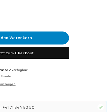
he
e
n den Warenkorb
g
anent
r
tzt zum Checkout
rasse 2
verfügbar
4 Stunden
 anzeigen
 +41 71 844 80 50