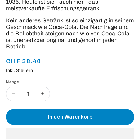
1936. Heute ist sie - auch hier - das
meistverkaufte Erfrischungsgetränk.
Kein anderes Getränk ist so einzigartig in seinem
Geschmack wie Coca-Cola. Die Nachfrage und
die Beliebtheit steigen nach wie vor. Coca-Cola
ist unersetzbar original und gehört in jeden
Betrieb.
CHF 38.40
Normaler
Preis
Inkl. Steuern.
Menge
Anzahl
Verringere
Erhöhe
die
die
Menge
Menge
für
für
In den Warenkorb
Coca-
Coca-
Cola
Cola
5Dl
5Dl