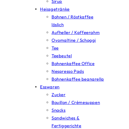
Sirup
Heissgetränke
Bohnen / Röstkaffee
löslich
Aufheller / Kaffeerahm
Ovomaltine / Schoggi
Tee
Teebeutel
Bohnenkaffee Office
Nespresso Pads
Bohnenkaffee beanarella
Esswaren
Zucker
Bouillon / Crémesuppen
Snacks
Sandwiches &
Fertiggerichte