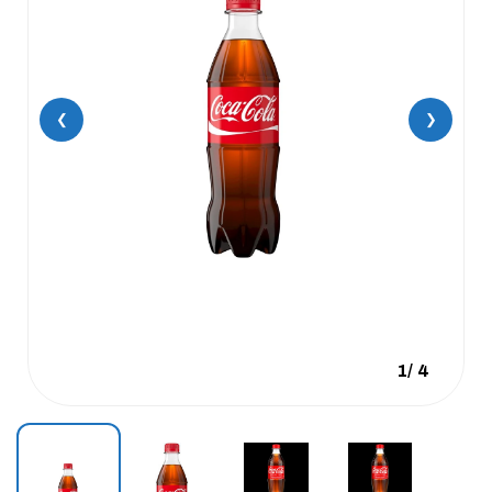
❮
❯
1
/
4