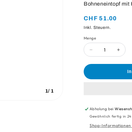
Bohneneintopf mit 
Normaler
CHF 51.00
Preis
Inkl. Steuern.
Menge
Anzahl
Verringere
Erhö
die
die
Menge
Meng
für
für
I
Chicken
Chick
&amp;
&amp
Rice
Rice
1
/
1
Bowl
Bowl
380G
380G
Abholung bei
Wiesenst
Gewöhnlich fertig in 2
Shop-Informationen