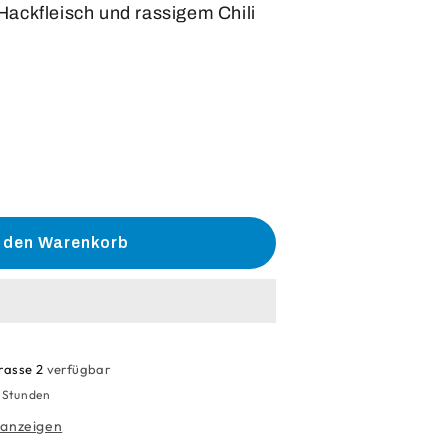
Hackfleisch und rassigem Chili
he
e
n den Warenkorb
en
;
rasse 2
verfügbar
4 Stunden
 anzeigen