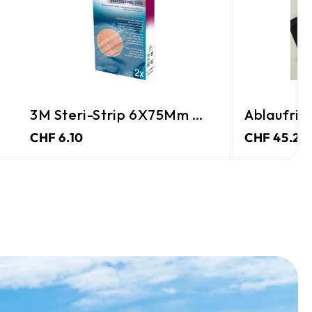
3M Steri-Strip 6X75Mm Weiss
Ablaufrin
CHF 6.10
CHF 45.25