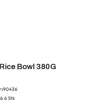
 Rice Bowl 380G
r:
90436
 à 6 Stk