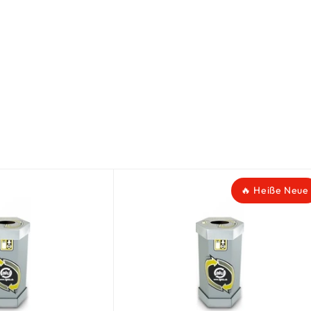
🔥 Heiße Neue