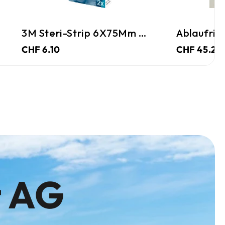
3M Steri-Strip 6X75Mm Weiss
Ablaufrin
CHF 6.10
CHF 45.25
t AG