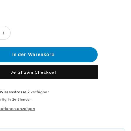
Erhöhe
die
Menge
für
In den Warenkorb
Cafésatz-
Säcke
60
Jetzt zum Checkout
Lt
Wiesenstrasse 2
verfügbar
rtig in 24 Stunden
ationen anzeigen