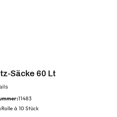
tz-Säcke 60 Lt
ails
nummer:
11483
:
Rolle à 10 Stück