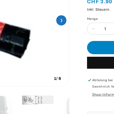
Normaler
CHF 3.90
Preis
Inkl. Steuern.
Menge
Anzahl
❯
Verringere
die
Menge
für
Cafésatz-
Säcke
60
Lt
1
/
6
Abholung bei
Gewöhnlich fe
Shop-Inform