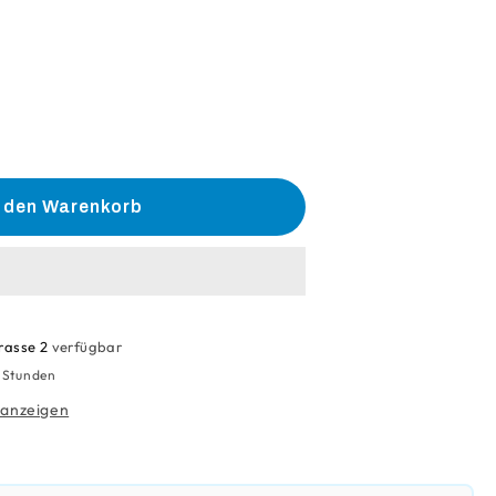
he
e
n den Warenkorb
r
e
/A800
rasse 2
verfügbar
4 Stunden
 anzeigen