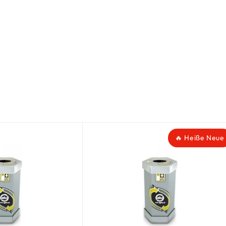
🔥 Heiße Neue