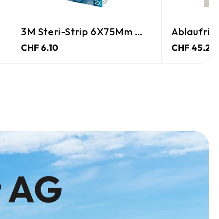
3M Steri-Strip 6X75Mm Weiss
Ablaufrin
CHF 6.10
CHF 45.25
t AG