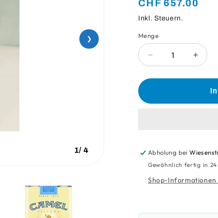
Normaler
CHF 657.00
Preis
Inkl. Steuern.
Menge
Anzahl
❯
Verringere
Erhö
die
die
Menge
Meng
für
für
I
Brüher
Brühe
Franke
Frank
A600/A800
A600
1
/
4
Abholung bei
Wiesenst
Gewöhnlich fertig in 2
Shop-Informationen