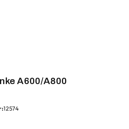
anke A600/A800
r:
12574