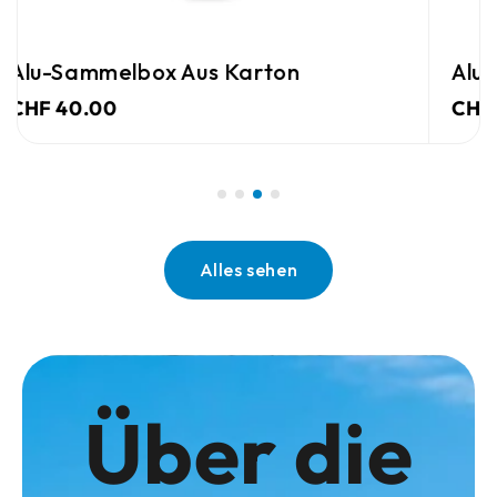
lu-Sammelbox Aus Karton
Alu-S
HF 40.00
CHF 4
Alles sehen
Über die