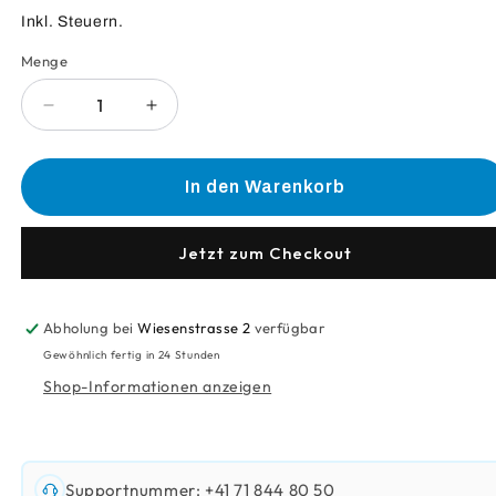
Preis
Inkl. Steuern.
Menge
Anzahl
Verringere
Erhöhe
die
die
Menge
Menge
für
für
In den Warenkorb
Brita
Brita
C1000
C1000
Ac
Ac
Jetzt zum Checkout
Cu
Cu
Schmutzfilter
Schmutzfilter
Abholung bei
Wiesenstrasse 2
verfügbar
Gewöhnlich fertig in 24 Stunden
Shop-Informationen anzeigen
Supportnummer: +41 71 844 80 50