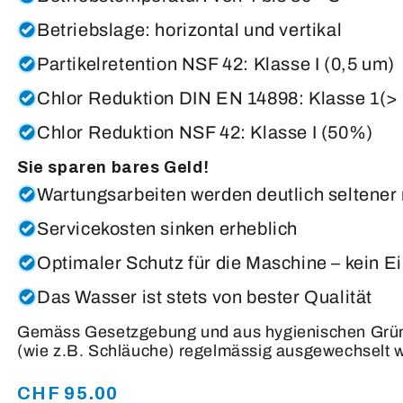
Betriebslage: horizontal und vertikal
Partikelretention NSF 42: Klasse I (0,5 um)
Chlor Reduktion DIN EN 14898: Klasse 1(>
Chlor Reduktion NSF 42: Klasse I (50%)
Sie sparen bares Geld!
Wartungsarbeiten werden deutlich seltener
Servicekosten sinken erheblich
Optimaler Schutz für die Maschine – kein Ei
Das Wasser ist stets von bester Qualität
Gemäss Gesetzgebung und aus hygienischen Gründ
(wie z.B. Schläuche) regelmässig ausgewechselt 
CHF 95.00
Normaler