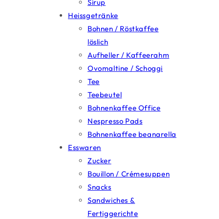
Sirup
Heissgetränke
Bohnen / Röstkaffee
löslich
Aufheller / Kaffeerahm
Ovomaltine / Schoggi
Tee
Teebeutel
Bohnenkaffee Office
Nespresso Pads
Bohnenkaffee beanarella
Esswaren
Zucker
Bouillon / Crémesuppen
Snacks
Sandwiches &
Fertiggerichte