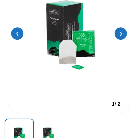
❮
❯
1
/
2