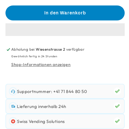
die
die
Menge
Menge
für
für
In den Warenkorb
Bio-
Bio-
Teebeutel
Teebeutel
Pfefferminztee
Pfefferminztee
Abholung bei
Wiesenstrasse 2
verfügbar
Gewöhnlich fertig in 24 Stunden
Shop-Informationen anzeigen
Supportnummer: +41 71 844 80 50
Lieferung innerhalb 24h
Swiss Vending Solutions