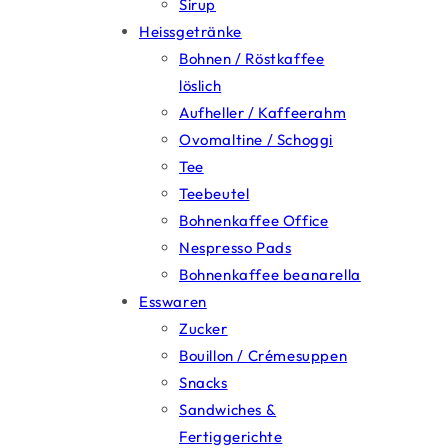
Sirup
Heissgetränke
Bohnen / Röstkaffee
löslich
Aufheller / Kaffeerahm
Ovomaltine / Schoggi
Tee
Teebeutel
Bohnenkaffee Office
Nespresso Pads
Bohnenkaffee beanarella
Esswaren
Zucker
Bouillon / Crémesuppen
Snacks
Sandwiches &
Fertiggerichte