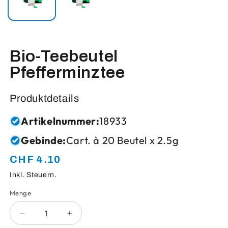
Bio-Teebeutel
Pfefferminztee
Produktdetails
Artikelnummer:
18933
Gebinde:
Cart. à 20 Beutel x 2.5g
CHF 4.10
Normaler
Preis
Inkl. Steuern.
Menge
Anzahl
Verringere
Erhöhe