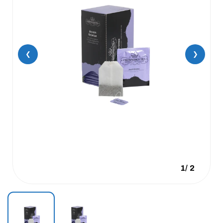
❮
❯
1
/
2