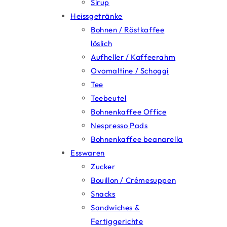
Sirup
Heissgetränke
Bohnen / Röstkaffee
löslich
Aufheller / Kaffeerahm
Ovomaltine / Schoggi
Tee
Teebeutel
Bohnenkaffee Office
Nespresso Pads
Bohnenkaffee beanarella
Esswaren
Zucker
Bouillon / Crémesuppen
Snacks
Sandwiches &
Fertiggerichte