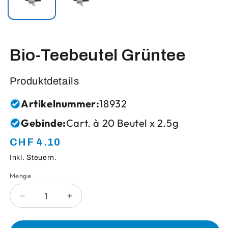
Bio-Teebeutel Grüntee
Produktdetails
Artikelnummer:
18932
Gebinde:
Cart. à 20 Beutel x 2.5g
CHF 4.10
Normaler
Preis
Inkl. Steuern.
Menge
Anzahl
Verringere
Erhöhe
die
die
Menge
Menge