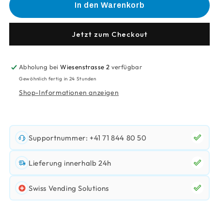
für
für
In den Warenkorb
Bio-
Bio-
Teebeutel
Teebeutel
Grüntee
Grüntee
Jetzt zum Checkout
Abholung bei
Wiesenstrasse 2
verfügbar
Gewöhnlich fertig in 24 Stunden
Shop-Informationen anzeigen
Supportnummer: +41 71 844 80 50
Lieferung innerhalb 24h
Swiss Vending Solutions