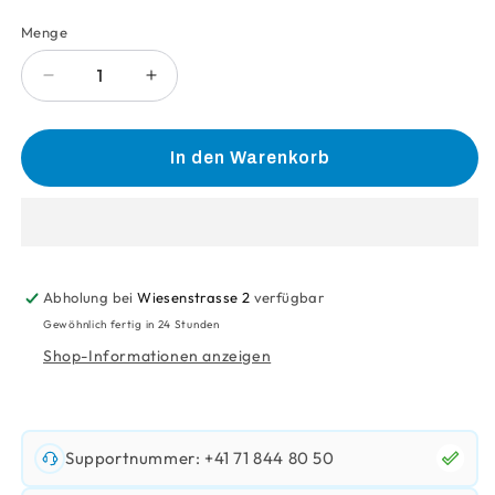
Menge
Anzahl
Verringere
Erhöhe
die
die
Menge
Menge
für
für
In den Warenkorb
Becher
Becher
Weich
Weich
Longdrinkglas
Longdrinkglas
2Cl+
2Cl+
2Dl+
2Dl+
Abholung bei
Wiesenstrasse 2
verfügbar
Gewöhnlich fertig in 24 Stunden
Shop-Informationen anzeigen
Supportnummer: +41 71 844 80 50