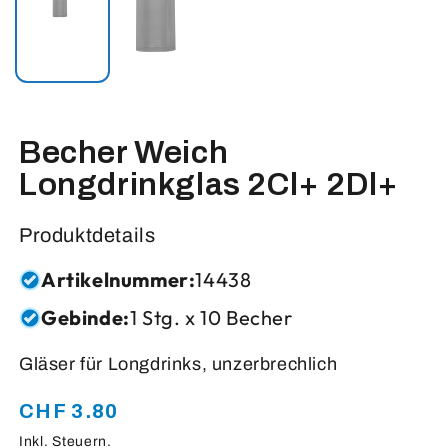
Becher Weich
Longdrinkglas 2Cl+ 2Dl+
Produktdetails
Artikelnummer:
14438
Gebinde:
1 Stg. x 10 Becher
Gläser für Longdrinks, unzerbrechlich
CHF 3.80
Normaler
Preis
Inkl. Steuern.