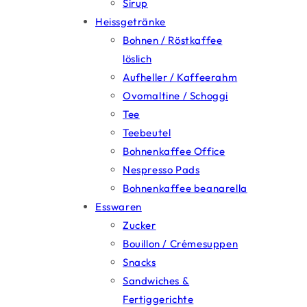
Sirup
Heissgetränke
Bohnen / Röstkaffee
löslich
Aufheller / Kaffeerahm
Ovomaltine / Schoggi
Tee
Teebeutel
Bohnenkaffee Office
Nespresso Pads
Bohnenkaffee beanarella
Esswaren
Zucker
Bouillon / Crémesuppen
Snacks
Sandwiches &
Fertiggerichte