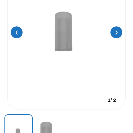
❮
❯
1
/
2